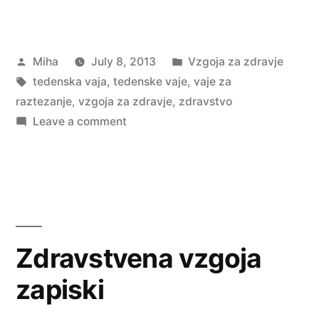
Posted
Posted
Miha
July 8, 2013
Vzgoja za zdravje
by
Tags:
in
tedenska vaja
,
tedenske vaje
,
vaje za
raztezanje
,
vzgoja za zdravje
,
zdravstvo
on
Leave a comment
Tedenski
vadbeni
načrt
Zdravstvena vzgoja
zapiski