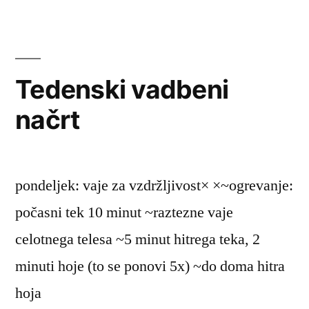
v
Sloveniji
Tedenski vadbeni
načrt
pondeljek: vaje za vzdržljivost× ×~ogrevanje:
počasni tek 10 minut ~raztezne vaje
celotnega telesa ~5 minut hitrega teka, 2
minuti hoje (to se ponovi 5x) ~do doma hitra
hoja