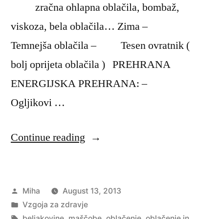
zračna ohlapna oblačila, bombaž,
viskoza, bela oblačila… Zima –
Temnejša oblačila – Tesen ovratnik (
bolj oprijeta oblačila ) PREHRANA
ENERGIJSKA PREHRANA: –
Ogljikovi …
“Oblačenje
Continue reading
in
prehrana”
Posted
Miha
August 13, 2013
by
Posted
Vzgoja za zdravje
in
Tags:
beljakovine
,
maščobe
,
oblačenje
,
oblačenje in