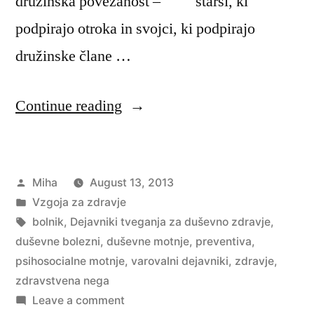
družinska povezanost – starši, ki
podpirajo otroka in svojci, ki podpirajo
družinske člane …
“Dejavniki
Continue reading
tveganja
za
Posted
Miha
August 13, 2013
duševno
by
Posted
Vzgoja za zdravje
zdravje”
in
Tags:
bolnik
,
Dejavniki tveganja za duševno zdravje
,
duševne bolezni
,
duševne motnje
,
preventiva
,
psihosocialne motnje
,
varovalni dejavniki
,
zdravje
,
zdravstvena nega
on
Leave a comment