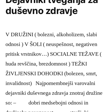
duševno zdravje
V DRUŽINI ( bolezni, alkoholizem, slabi
odnosi ) V ŠOLI ( neuspešnost, negativen
pritisk vrstnikov…) SOCIALNE TEŽAVE (
huda revščina, brezdomnost ) TEŽKI
ŽIVLJENSKI DOHODKI (bolezen, smrt,
invalidnost) Najpomembnejši varovalni
dejavniki duševnega zdravja znotraj družine
so: – dobri medsebojni odnosi in