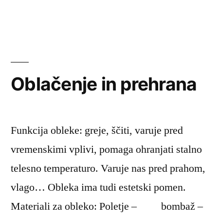
Dejavniki
tveganja
za
duševno
zdravje
Oblačenje in prehrana
Funkcija obleke: greje, ščiti, varuje pred
vremenskimi vplivi, pomaga ohranjati stalno
telesno temperaturo. Varuje nas pred prahom,
vlago… Obleka ima tudi estetski pomen.
Materiali za obleko: Poletje – bombaž –