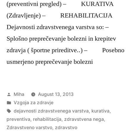
(preventivni pregled) – KURATIVA
(Zdravljenje) – REHABILITACIJA
Dejavnosti zdravstvenega varstva so: –
Splošno preprečevanje bolezni in krepitev
zdravja ( športne prireditve..) – Posebno
usmerjeno preprečevanje bolezni
Posted
Miha
August 13, 2013
by
Posted
Vzgoja za zdravje
in
Tags:
dejavnosti zdravstvenega varstva
,
kurativa
,
preventiva
,
rehabilitacija
,
zdravstvena nega
,
Zdravstveno varstvo
,
zdravstvo