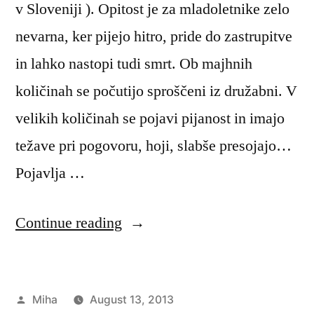
v Sloveniji ). Opitost je za mladoletnike zelo
nevarna, ker pijejo hitro, pride do zastrupitve
in lahko nastopi tudi smrt. Ob majhnih
količinah se počutijo sproščeni iz družabni. V
velikih količinah se pojavi pijanost in imajo
težave pri pogovoru, hoji, slabše presojajo…
Pojavlja …
“Alkoholizem”
Continue reading
Posted
Miha
August 13, 2013