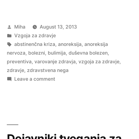
nervoza
in
Posted
Miha
August 13, 2013
bulimija”
by
Posted
Vzgoja za zdravje
in
Tags:
abstinenčna kriza
,
anoreksija
,
anoreksija
nervoza
,
bolezni
,
bulimija
,
duševna bolezen
,
preventiva
,
varovanje zdravja
,
vzgoja za zdravje
,
zdravje
,
zdravstvena nega
on
Leave a comment
Anoreksija
nervoza
in
bulimija
Dejavniki tveganja za