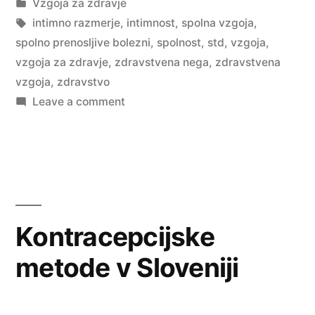
by
Posted
Vzgoja za zdravje
in
Tags:
intimno razmerje
,
intimnost
,
spolna vzgoja
,
spolno prenosljive bolezni
,
spolnost
,
std
,
vzgoja
,
vzgoja za zdravje
,
zdravstvena nega
,
zdravstvena
vzgoja
,
zdravstvo
on
Leave a comment
Zdravstvena
vzgoja
o
spolnosti
Kontracepcijske
metode v Sloveniji