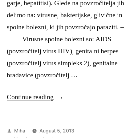
garje, hepatitisi). Glede na povzročitelja jih
delimo na: virusne, bakterijske, glivične in
spolne bolezni, ki jih povzročajo paraziti. –
Virusne spolne bolezni so: AIDS
(povzročitelj virus HIV), genitalni herpes
(povzročitelj virus simpleks 2), genitalne
bradavice (povzročitelj …
“Zdravstvena
Continue reading
vzgoja
o
Posted
Miha
August 5, 2013
spolnosti”