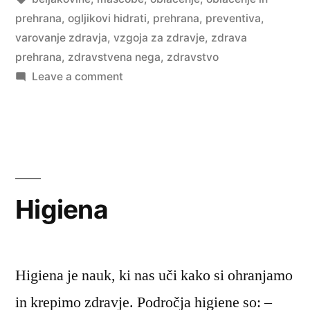
prehrana
,
ogljikovi hidrati
,
prehrana
,
preventiva
,
varovanje zdravja
,
vzgoja za zdravje
,
zdrava
prehrana
,
zdravstvena nega
,
zdravstvo
on
Leave a comment
Oblačenje
in
prehrana
Higiena
Higiena je nauk, ki nas uči kako si ohranjamo
in krepimo zdravje. Področja higiene so: –