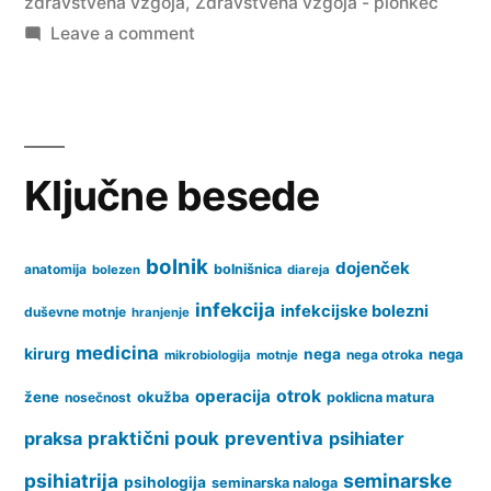
zdravstvena vzgoja
,
Zdravstvena vzgoja - plonkec
on
Leave a comment
Zdravstvena
vzgoja
–
plonkec
Ključne besede
bolnik
dojenček
anatomija
bolnišnica
bolezen
diareja
infekcija
infekcijske bolezni
duševne motnje
hranjenje
medicina
kirurg
nega
nega
nega otroka
mikrobiologija
motnje
operacija
otrok
žene
okužba
nosečnost
poklicna matura
praksa
praktični pouk
preventiva
psihiater
psihiatrija
seminarske
psihologija
seminarska naloga