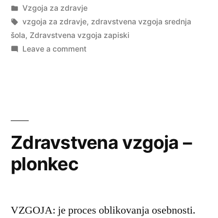
by
Posted
Vzgoja za zdravje
in
Tags:
vzgoja za zdravje
,
zdravstvena vzgoja srednja
šola
,
Zdravstvena vzgoja zapiski
on
Leave a comment
Zdravstvena
vzgoja
zapiski
Zdravstvena vzgoja –
plonkec
VZGOJA: je proces oblikovanja osebnosti.