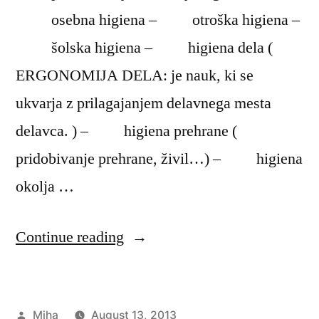
osebna higiena – otroška higiena –
šolska higiena – higiena dela (
ERGONOMIJA DELA: je nauk, ki se
ukvarja z prilagajanjem delavnega mesta
delavca. ) – higiena prehrane (
pridobivanje prehrane, živil…) – higiena
okolja …
“Higiena”
Continue reading
Posted
Miha
August 13, 2013