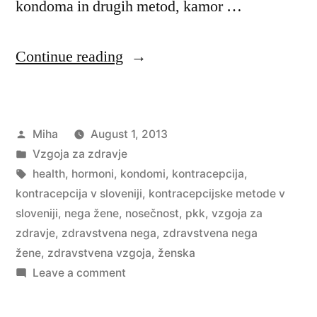
kondoma in drugih metod, kamor …
“Kontracepcijske
Continue reading
metode
v
Posted
Miha
August 1, 2013
Sloveniji”
by
Posted
Vzgoja za zdravje
in
Tags:
health
,
hormoni
,
kondomi
,
kontracepcija
,
kontracepcija v sloveniji
,
kontracepcijske metode v
sloveniji
,
nega žene
,
nosečnost
,
pkk
,
vzgoja za
zdravje
,
zdravstvena nega
,
zdravstvena nega
žene
,
zdravstvena vzgoja
,
ženska
on
Leave a comment
Kontracepcijske
metode