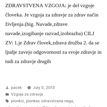
ZDRAVSTVENA VZGOJA: je del vzgoje
človeka. Je vzgoja za zdravje za zdrav način
življenja.(hig. Navade,zdrave
navade,izogibanje razvad,izobrazba) CILJ
ZV: 1.je Zdrav človek,zdrava družba 2. da se
ljudje zavejo odgovornosti za svoje zdravje in
tudi za zdravje drugih
Posted
pacek
July 5, 2013
by
Posted
Vzgoja za zdravje
in
Tags:
plonkci
,
plonkec zdravstvena nega
,