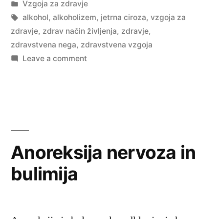
by
Posted
Vzgoja za zdravje
in
Tags:
alkohol
,
alkoholizem
,
jetrna ciroza
,
vzgoja za
zdravje
,
zdrav način življenja
,
zdravje
,
zdravstvena nega
,
zdravstvena vzgoja
on
Leave a comment
Alkoholizem
Anoreksija nervoza in
bulimija