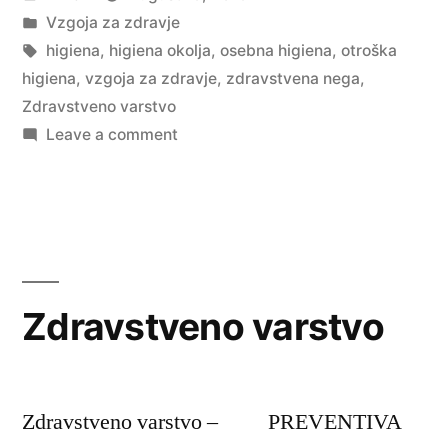
by
Posted
Vzgoja za zdravje
in
Tags:
higiena
,
higiena okolja
,
osebna higiena
,
otroška
higiena
,
vzgoja za zdravje
,
zdravstvena nega
,
Zdravstveno varstvo
on
Leave a comment
Higiena
Zdravstveno varstvo
Zdravstveno varstvo – PREVENTIVA