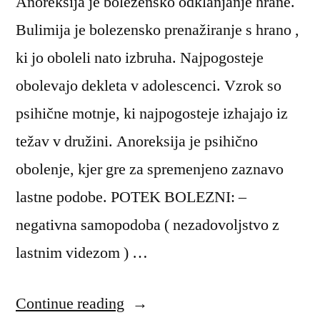
Anoreksija je bolezensko odklanjanje hrane.
Bulimija je bolezensko prenažiranje s hrano ,
ki jo oboleli nato izbruha. Najpogosteje
obolevajo dekleta v adolescenci. Vzrok so
psihične motnje, ki najpogosteje izhajajo iz
težav v družini. Anoreksija je psihično
obolenje, kjer gre za spremenjeno zaznavo
lastne podobe. POTEK BOLEZNI: –
negativna samopodoba ( nezadovoljstvo z
lastnim videzom ) …
“Anoreksija
Continue reading