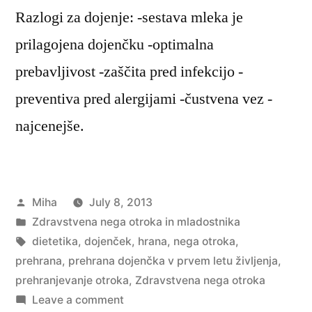
Razlogi za dojenje: -sestava mleka je
prilagojena dojenčku -optimalna
prebavljivost -zaščita pred infekcijo -
preventiva pred alergijami -čustvena vez -
najcenejše.
Posted
Miha
July 8, 2013
by
Posted
Zdravstvena nega otroka in mladostnika
in
Tags:
dietetika
,
dojenček
,
hrana
,
nega otroka
,
prehrana
,
prehrana dojenčka v prvem letu življenja
,
prehranjevanje otroka
,
Zdravstvena nega otroka
on
Leave a comment