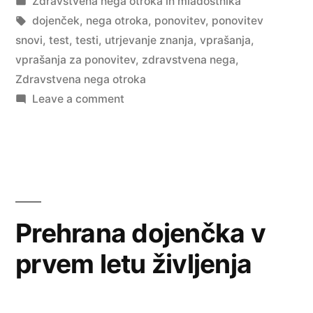
by
Posted
Zdravstvena nega otroka in mladostnika
in
Tags:
dojenček
,
nega otroka
,
ponovitev
,
ponovitev
snovi
,
test
,
testi
,
utrjevanje znanja
,
vprašanja
,
vprašanja za ponovitev
,
zdravstvena nega
,
Zdravstvena nega otroka
on
Leave a comment
Zdravstvena
nega
otroka:
Vprašanja
za
ponovitev
Prehrana dojenčka v
snovi
prvem letu življenja