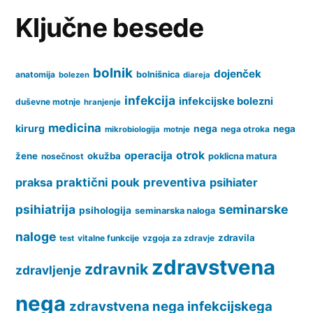
izrazi
Ključne besede
in
bistvo
bolnik
dojenček
anatomija
bolnišnica
bolezen
diareja
infekcija
infekcijske bolezni
duševne motnje
hranjenje
medicina
kirurg
nega
nega
nega otroka
mikrobiologija
motnje
operacija
otrok
žene
okužba
nosečnost
poklicna matura
praksa
praktični pouk
preventiva
psihiater
psihiatrija
seminarske
psihologija
seminarska naloga
naloge
zdravila
vitalne funkcije
vzgoja za zdravje
test
zdravstvena
zdravnik
zdravljenje
nega
zdravstvena nega infekcijskega