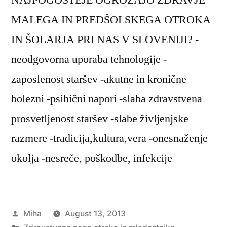
MALEGA IN PREDŠOLSKEGA OTROKA
IN ŠOLARJA PRI NAS V SLOVENIJI? -
neodgovorna uporaba tehnologije -
zaposlenost staršev -akutne in kronične
bolezni -psihični napori -slaba zdravstvena
prosvetljenost staršev -slabe življenjske
razmere -tradicija,kultura,vera -onesnaženje
okolja -nesreče, poškodbe, infekcije
Posted
Miha
August 13, 2013