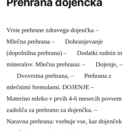
Prehrana dojenčka
pravilno
dojenje
Vrste prehrane zdravega dojenčka –
Mlečna prehrana – Dohranjevanje
(dopolnilna prehrana) – Dodatki rudnin in
mineralov. Mlečna prehrana: – Dojenje, –
Dvovrstna prehrana, – Prehrana z
mlečnimi formulami. DOJENJE –
Materino mleko v prvih 4-6 mesecih povsem
zadošča za prehrano za dojenčka. –
Naravna prehrana: vsebuje vse, kar dojenček