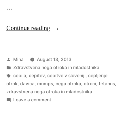
…
“Cepljenje
Continue reading
otrok”
Posted
Miha
August 13, 2013
by
Posted
Zdravstvena nega otroka in mladostnika
in
Tags:
cepila
,
cepitev
,
cepitve v sloveniji
,
cepljenje
otrok
,
davica
,
mumps
,
nega otroka
,
otroci
,
tetanus
,
zdravstvena nega otroka in mladostnika
on
Leave a comment
Cepljenje
otrok