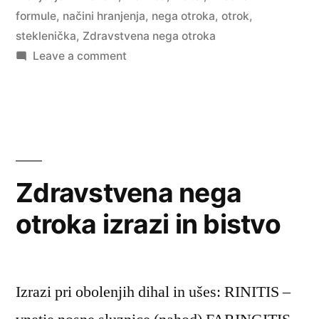
formule
,
načini hranjenja
,
nega otroka
,
otrok
,
steklenička
,
Zdravstvena nega otroka
on
Leave a comment
Hranjenje
po
steklenički
Zdravstvena nega
otroka izrazi in bistvo
Izrazi pri obolenjih dihal in ušes: RINITIS –