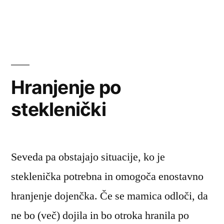
Prehrana
dojenčka
v
prvem
letu
življenja
Hranjenje po
steklenički
Seveda pa obstajajo situacije, ko je
steklenička potrebna in omogoča enostavno
hranjenje dojenčka. Če se mamica odloči, da
ne bo (več) dojila in bo otroka hranila po