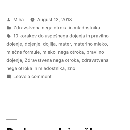
do
Posted
Miha
August 13, 2013
uspešnega
by
Posted
Zdravstvena nega otroka in mladostnika
dojenja
in
Tags:
10 korakov do uspešnega dojenja in pravilno
in
dojenje
,
dojenje
,
dojilja
,
mater
,
materino mleko
,
mlečne formule
,
mleko
,
nega otroka
,
pravilno
pravilno
dojenje
,
Zdravstvena nega otroka
,
zdravstvena
dojenje”
nega otroka in mladostnika
,
zno
on
Leave a comment
10
korakov
do
uspešnega
dojenja
in