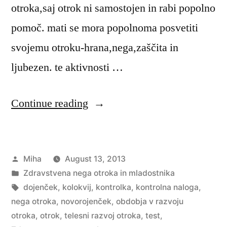
otroka,saj otrok ni samostojen in rabi popolno
pomoč. mati se mora popolnoma posvetiti
svojemu otroku-hrana,nega,zaščita in
ljubezen. te aktivnosti …
“Zdravstvena
Continue reading
nega
otroka:
Posted
Miha
August 13, 2013
Kolokvij”
by
Posted
Zdravstvena nega otroka in mladostnika
in
Tags:
dojenček
,
kolokvij
,
kontrolka
,
kontrolna naloga
,
nega otroka
,
novorojenček
,
obdobja v razvoju
otroka
,
otrok
,
telesni razvoj otroka
,
test
,