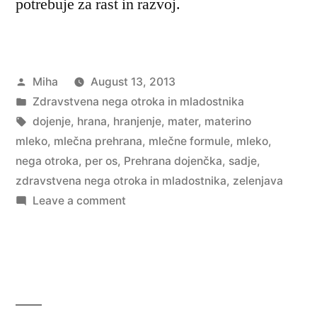
potrebuje za rast in razvoj.
Posted
Miha
August 13, 2013
by
Posted
Zdravstvena nega otroka in mladostnika
in
Tags:
dojenje
,
hrana
,
hranjenje
,
mater
,
materino
mleko
,
mlečna prehrana
,
mlečne formule
,
mleko
,
nega otroka
,
per os
,
Prehrana dojenčka
,
sadje
,
zdravstvena nega otroka in mladostnika
,
zelenjava
on
Leave a comment
Prehrana
dojenčka