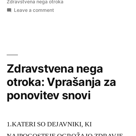
Zdravstvena nega otroka
on
Leave a comment
Zdravstvena
nega
otroka:
Kolokvij
Zdravstvena nega
otroka: Vprašanja za
ponovitev snovi
1.KATERI SO DEJAVNIKI, KI
NAJPOGOSTEJE OGROŽAJO ZDRAVJE