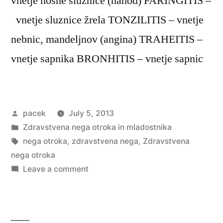
vnetje nosne sluznice (nahod) FARINGITIS –
vnetje sluznice žrela TONZILITIS – vnetje
nebnic, mandeljnov (angina) TRAHEITIS –
vnetje sapnika BRONHITIS – vnetje sapnic
Posted
pacek
July 5, 2013
by
Posted
Zdravstvena nega otroka in mladostnika
in
Tags:
nega otroka
,
zdravstvena nega
,
Zdravstvena
nega otroka
on
Leave a comment
Zdravstvena
nega
otroka