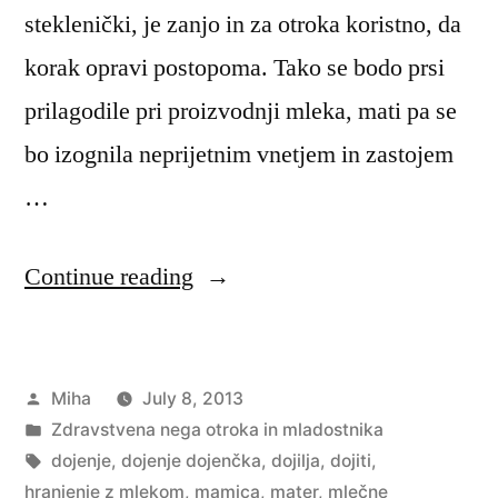
steklenički, je zanjo in za otroka koristno, da
korak opravi postopoma. Tako se bodo prsi
prilagodile pri proizvodnji mleka, mati pa se
bo izognila neprijetnim vnetjem in zastojem
…
“Hranjenje
Continue reading
po
steklenički”
Posted
Miha
July 8, 2013
by
Posted
Zdravstvena nega otroka in mladostnika
in
Tags:
dojenje
,
dojenje dojenčka
,
dojilja
,
dojiti
,
hranjenje z mlekom
,
mamica
,
mater
,
mlečne