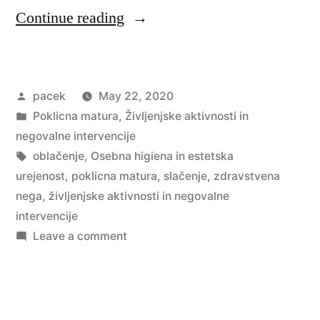
“Zdravstvena
Continue reading
nega
–
Posted
pacek
May 22, 2020
Osebna
by
Posted
Poklicna matura
,
Življenjske aktivnosti in
higiena
in
negovalne intervencije
in
Tags:
oblačenje
,
Osebna higiena in estetska
urejenost
,
poklicna matura
,
slačenje
,
zdravstvena
estetska
nega
,
življenjske aktivnosti in negovalne
urejenost
intervencije
on
Leave a comment
ter
Zdravstvena
oblačenje
nega
in
–
Osebna