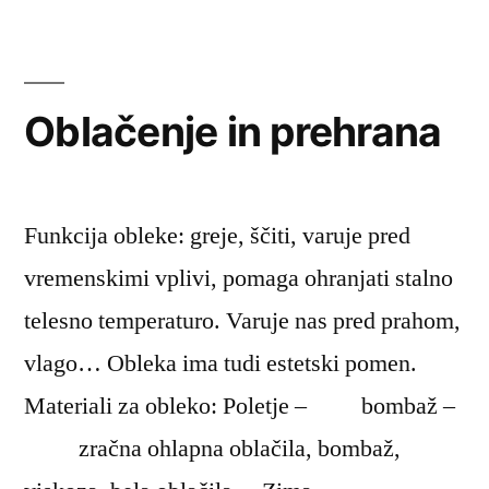
–
osebna
higiena,
urejenost,
Oblačenje in prehrana
oblačenje
in
slačenje
Funkcija obleke: greje, ščiti, varuje pred
vremenskimi vplivi, pomaga ohranjati stalno
telesno temperaturo. Varuje nas pred prahom,
vlago… Obleka ima tudi estetski pomen.
Materiali za obleko: Poletje – bombaž –
zračna ohlapna oblačila, bombaž,