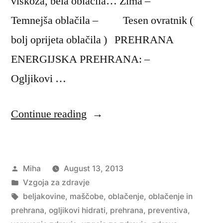
viskoza, bela oblačila… Zima –
Temnejša oblačila – Tesen ovratnik (
bolj oprijeta oblačila ) PREHRANA
ENERGIJSKA PREHRANA: –
Ogljikovi …
“Oblačenje
Continue reading
in
prehrana”
Posted
Miha
August 13, 2013
by
Posted
Vzgoja za zdravje
in
Tags:
beljakovine
,
maščobe
,
oblačenje
,
oblačenje in
prehrana
,
ogljikovi hidrati
,
prehrana
,
preventiva
,