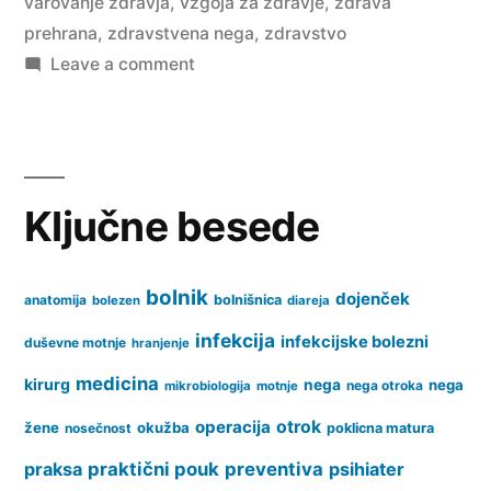
varovanje zdravja
,
vzgoja za zdravje
,
zdrava
prehrana
,
zdravstvena nega
,
zdravstvo
on
Leave a comment
Oblačenje
in
prehrana
Ključne besede
bolnik
dojenček
anatomija
bolnišnica
bolezen
diareja
infekcija
infekcijske bolezni
duševne motnje
hranjenje
medicina
kirurg
nega
nega
nega otroka
mikrobiologija
motnje
operacija
otrok
žene
okužba
nosečnost
poklicna matura
praksa
praktični pouk
preventiva
psihiater