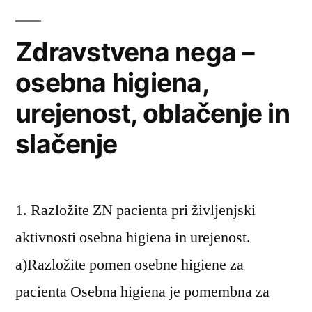
slačenje”
higiena
in
Zdravstvena nega –
estetska
osebna higiena,
urejenost
ter
urejenost, oblačenje in
oblačenje
in
slačenje
slačenje
1. Razložite ZN pacienta pri življenjski
aktivnosti osebna higiena in urejenost.
a)Razložite pomen osebne higiene za
pacienta Osebna higiena je pomembna za