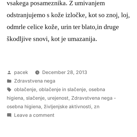
vsakega posameznika. Z umivanjem
odstranjujemo s kože izločke, kot so znoj, loj,
odmrle celice kože, urin ter blato,in druge
škodljive snovi, kot je umazanija.
Posted
pacek
December 28, 2013
by
Posted
Zdravstvena nega
in
Tags:
oblačenje
,
oblačenje in slačenje
,
osebna
higiena
,
slačenje
,
urejenost
,
Zdravstvena nega -
osebna higiena
,
življenjske aktivnosti
,
zn
on
Leave a comment
Zdravstvena
nega