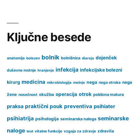
varstvo
Ključne besede
bolnik
dojenček
anatomija
bolnišnica
bolezen
diareja
infekcija
infekcijske bolezni
duševne motnje
hranjenje
medicina
kirurg
nega
nega
nega otroka
mikrobiologija
motnje
operacija
otrok
žene
okužba
nosečnost
poklicna matura
praksa
praktični pouk
preventiva
psihiater
psihiatrija
seminarske
psihologija
seminarska naloga
naloge
zdravila
vitalne funkcije
vzgoja za zdravje
test