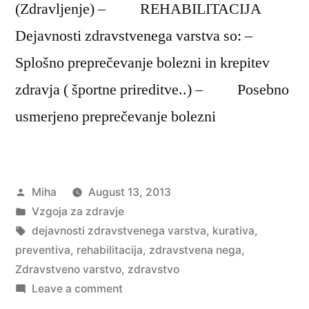
(Zdravljenje) – REHABILITACIJA
Dejavnosti zdravstvenega varstva so: –
Splošno preprečevanje bolezni in krepitev
zdravja ( športne prireditve..) – Posebno
usmerjeno preprečevanje bolezni
Posted
Miha
August 13, 2013
by
Posted
Vzgoja za zdravje
in
Tags:
dejavnosti zdravstvenega varstva
,
kurativa
,
preventiva
,
rehabilitacija
,
zdravstvena nega
,
Zdravstveno varstvo
,
zdravstvo
on
Leave a comment
Zdravstveno