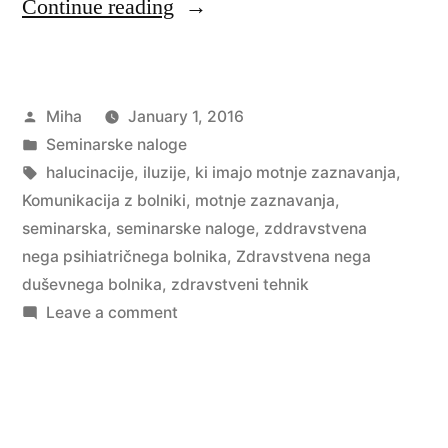
“Komunikacija
Continue reading
z
bolniki,
Posted
Miha
January 1, 2016
ki
by
Posted
Seminarske naloge
imajo
in
Tags:
halucinacije
,
iluzije
,
ki imajo motnje zaznavanja
,
motnje
Komunikacija z bolniki
,
motnje zaznavanja
,
seminarska
,
seminarske naloge
,
zddravstvena
zaznavanja”
nega psihiatričnega bolnika
,
Zdravstvena nega
duševnega bolnika
,
zdravstveni tehnik
on
Leave a comment
Komunikacija
z
bolniki,
ki