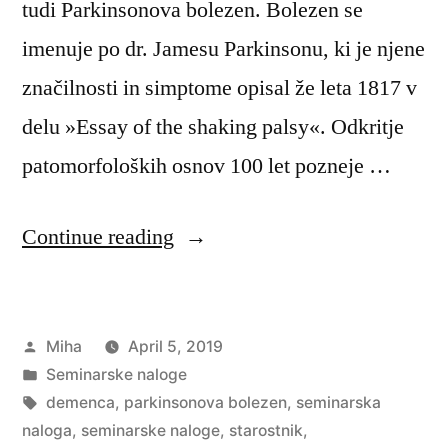
tudi Parkinsonova bolezen. Bolezen se
imenuje po dr. Jamesu Parkinsonu, ki je njene
značilnosti in simptome opisal že leta 1817 v
delu »Essay of the shaking palsy«. Odkritje
patomorfoloških osnov 100 let pozneje …
“Zdravstvena
Continue reading
nega
bolnika
Posted
Miha
April 5, 2019
s
by
Posted
Seminarske naloge
Parkinsonovo
in
Tags:
demenca
,
parkinsonova bolezen
,
seminarska
boleznijo”
naloga
,
seminarske naloge
,
starostnik
,