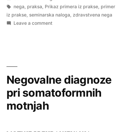
in
Tags:
nega
,
praksa
,
Prikaz primera iz prakse
,
primer
iz prakse
,
seminarska naloga
,
zdravstvena nega
on
Leave a comment
Prikaz
primera
iz
prakse
Negovalne diagnoze
pri somatoformnih
motnjah