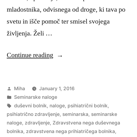
mladostnika, odvisnega od droge, ki tava po
svetu in išče pomoč ter smisel svojega
življenja. Želi …
“Značilnosti
Continue reading
psihiatričnih
oddelkov
Posted
Miha
January 1, 2016
za
by
Posted
Seminarske naloge
podaljšano
in
Tags:
duševni bolnik
,
naloge
,
psihiatrični bolnik
,
zdravljenje”
psihiatrično zdravljenje
,
seminarska
,
seminarske
naloge
,
zdravljenje
,
Zdravstvena nega duševnega
bolnika
,
zdravstvena nega prihiatričega bolnika
,