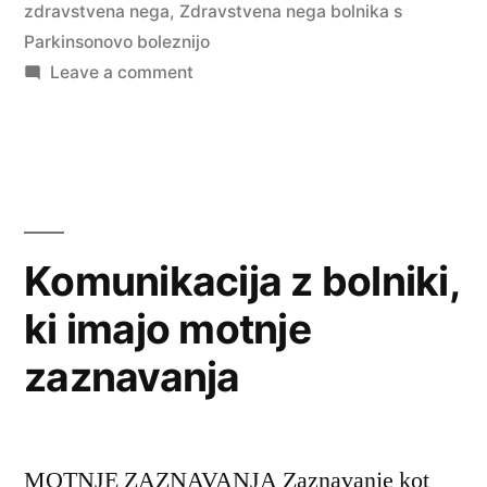
zdravstvena nega
,
Zdravstvena nega bolnika s
Parkinsonovo boleznijo
on
Leave a comment
Zdravstvena
nega
bolnika
s
Parkinsonovo
boleznijo
Komunikacija z bolniki,
ki imajo motnje
zaznavanja
MOTNJE ZAZNAVANJA Zaznavanje kot