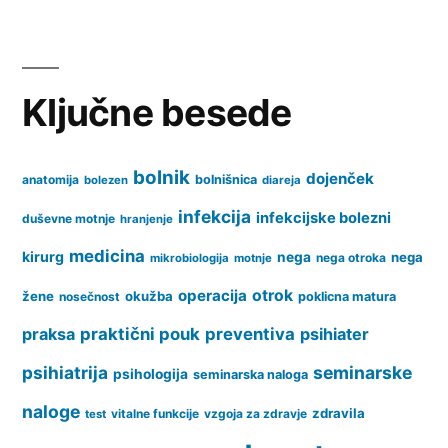
Posts
somatoformnih
pagination
motnjah
Ključne besede
bolnik
dojenček
anatomija
bolnišnica
bolezen
diareja
infekcija
infekcijske bolezni
duševne motnje
hranjenje
medicina
kirurg
nega
nega
nega otroka
mikrobiologija
motnje
operacija
otrok
žene
okužba
nosečnost
poklicna matura
praksa
praktični pouk
preventiva
psihiater
psihiatrija
seminarske
psihologija
seminarska naloga
naloge
zdravila
vitalne funkcije
vzgoja za zdravje
test