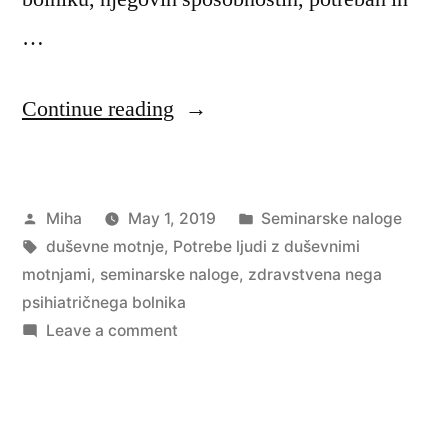
…
“Potrebe
Continue reading
ljudi
z
Posted
Posted
Miha
May 1, 2019
Seminarske naloge
duševnimi
by
Tags:
in
duševne motnje
,
Potrebe ljudi z duševnimi
motnjami”
motnjami
,
seminarske naloge
,
zdravstvena nega
psihiatričnega bolnika
on
Leave a comment
Potrebe
ljudi
z
duševnimi