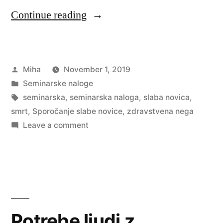
“Sporočanje
Continue reading
slabe
novice”
Posted
Miha
November 1, 2019
by
Posted
Seminarske naloge
in
Tags:
seminarska
,
seminarska naloga
,
slaba novica
,
smrt
,
Sporočanje slabe novice
,
zdravstvena nega
on
Leave a comment
Sporočanje
slabe
novice
Potrebe ljudi z