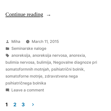
“Negovalne
Continue reading
diagnoze
pri
Posted
Miha
March 11, 2015
somatoformnih
by
Posted
Seminarske naloge
motnjah”
in
Tags:
anoreksija
,
anoreksija nervosa
,
anorexia
,
bulimia nervosa
,
bulimija
,
Negovalne diagnoze pri
somatoformnih motnjah
,
psihiatrični bolnik
,
somatoforne motnje
,
zdravstvena nega
psihiatričnega bolnika
on
Leave a comment
Negovalne
diagnoze
1
2
3
pri