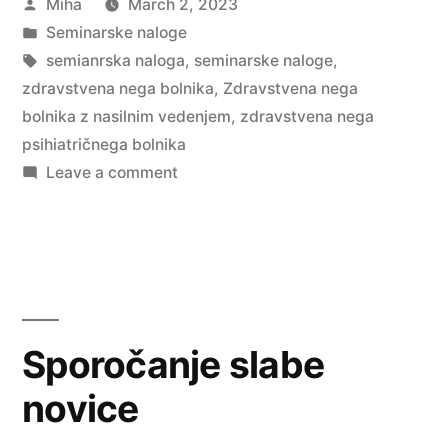
Posted
Miha
March 2, 2023
z
by
Posted
Seminarske naloge
nasilnim
in
Tags:
semianrska naloga
,
seminarske naloge
,
vedenjem”
zdravstvena nega bolnika
,
Zdravstvena nega
bolnika z nasilnim vedenjem
,
zdravstvena nega
psihiatričnega bolnika
on
Leave a comment
Zdravstvena
nega
bolnika
z
nasilnim
vedenjem
Sporočanje slabe
novice