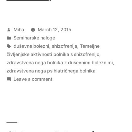
življenjske
aktivnosti
Posted
Miha
March 12, 2015
bolnika
by
Posted
Seminarske naloge
s
in
Tags:
duševne bolezni
,
shizofrenija
,
Temeljne
shizofrenijo”
življenjske aktivnosti bolnika s shizofrenijo
,
zdravstvena nega bolnika z duševnimi boleznimi
,
zdravstvena nega psihiatričnega bolnika
on
Leave a comment
Temeljne
življenjske
aktivnosti
bolnika
s
shizofrenijo