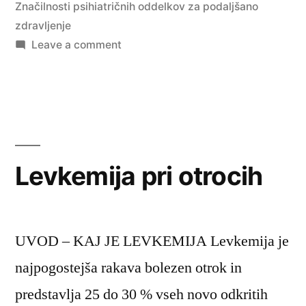
Značilnosti psihiatričnih oddelkov za podaljšano
zdravljenje
on
Leave a comment
Značilnosti
psihiatričnih
oddelkov
za
podaljšano
zdravljenje
Levkemija pri otrocih
UVOD – KAJ JE LEVKEMIJA Levkemija je
najpogostejša rakava bolezen otrok in
predstavlja 25 do 30 % vseh novo odkritih