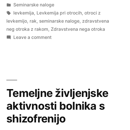
by
Posted
Seminarske naloge
in
Tags:
levkemija
,
Levkemija pri otrocih
,
otroci z
levkemijo
,
rak
,
seminarske naloge
,
zdravstvena
neg otroka z rakom
,
Zdravstvena nega otroka
on
Leave a comment
Levkemija
pri
otrocih
Temeljne življenjske
aktivnosti bolnika s
shizofrenijo