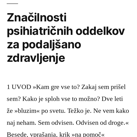
imajo
motnje
Značilnosti
zaznavanja
psihiatričnih oddelkov
za podaljšano
zdravljenje
1 UVOD »Kam gre vse to? Zakaj sem prišel
sem? Kako je sploh vse to možno? Dve leti
že »bluzim« po svetu. Težko je. Ne vem kako
naj neham. Sem odvisen. Odvisen od droge.«
Besede, vprašanja, krik »na pomoč«