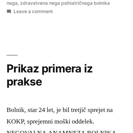
nega
,
zdravstvena nega psihiatričnega bolnika
on
Leave a comment
Slabo
sodelovanje
bolnika
s
shizofrenijo
pri
Prikaz primera iz
zdravljenju
prakse
Bolnik, star 24 let, je bil tretjič sprejet na
KOKP, sprejemni moški oddelek.
NEGOVALNA ANAMNEZA BOLNIKA