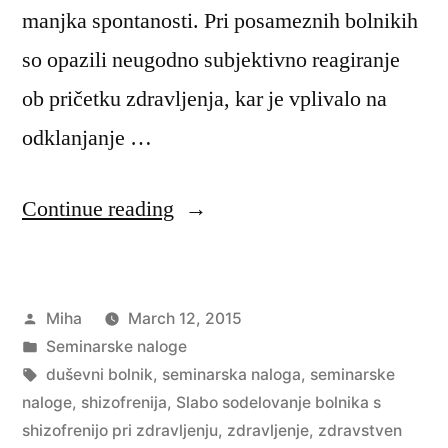
manjka spontanosti. Pri posameznih bolnikih
so opazili neugodno subjektivno reagiranje
ob pričetku zdravljenja, kar je vplivalo na
odklanjanje …
“Slabo
Continue reading
sodelovanje
bolnika
Posted
Miha
March 12, 2015
s
by
Posted
Seminarske naloge
shizofrenijo
in
Tags:
duševni bolnik
,
seminarska naloga
,
seminarske
pri
naloge
,
shizofrenija
,
Slabo sodelovanje bolnika s
shizofrenijo pri zdravljenju
,
zdravljenje
,
zdravstven
zdravljenju”