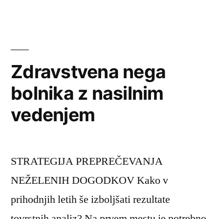
medicinskih
sester,
kot
element
kakovosti
Zdravstvena nega
managementa
bolnika z nasilnim
v
zdravstveni
vedenjem
negi
STRATEGIJA PREPREČEVANJA
NEŽELENIH DOGODKOV Kako v
prihodnjih letih še izboljšati rezultate
tovrstnih analiz? Na prvem mestu je potrebno