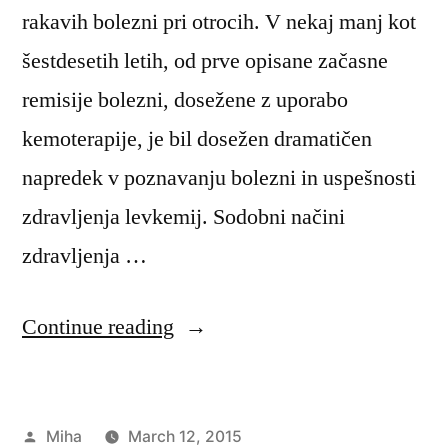
rakavih bolezni pri otrocih. V nekaj manj kot
šestdesetih letih, od prve opisane začasne
remisije bolezni, dosežene z uporabo
kemoterapije, je bil dosežen dramatičen
napredek v poznavanju bolezni in uspešnosti
zdravljenja levkemij. Sodobni načini
zdravljenja …
“Levkemija
Continue reading
pri
otrocih”
Posted
Miha
March 12, 2015