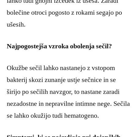
lahko tudi gnojni izcedek iz ušesa. Zaradi
bolečine otroci pogosto z rokami segajo po
ušesih.
Najpogostejša vzroka obolenja sečil?
Okužbe sečil lahko nastanejo z vstopom
bakterij skozi zunanje ustje sečnice in se
širijo po sečilih navzgor, to nastane zaradi
nezadostne in nepravilne intimne nege. Sečila
se lahko okužijo tudi hematogeno.