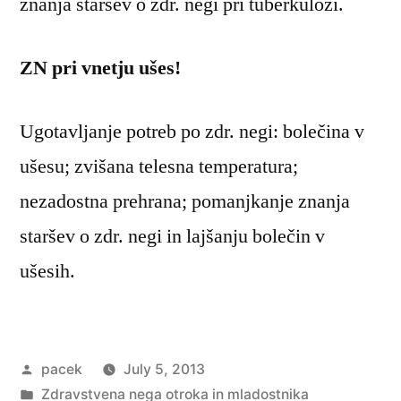
znanja staršev o zdr. negi pri tuberkulozi.
ZN pri vnetju ušes!
Ugotavljanje potreb po zdr. negi: bolečina v
ušesu; zvišana telesna temperatura;
nezadostna prehrana; pomanjkanje znanja
staršev o zdr. negi in lajšanju bolečin v
ušesih.
Posted
pacek
July 5, 2013
by
Posted
Zdravstvena nega otroka in mladostnika