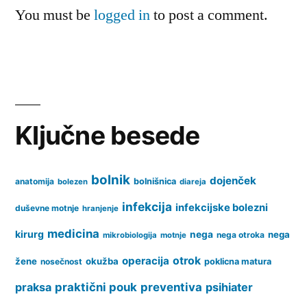
You must be
logged in
to post a comment.
Ključne besede
bolnik
dojenček
anatomija
bolnišnica
bolezen
diareja
infekcija
infekcijske bolezni
duševne motnje
hranjenje
medicina
kirurg
nega
nega
nega otroka
mikrobiologija
motnje
operacija
otrok
žene
okužba
nosečnost
poklicna matura
praksa
praktični pouk
preventiva
psihiater