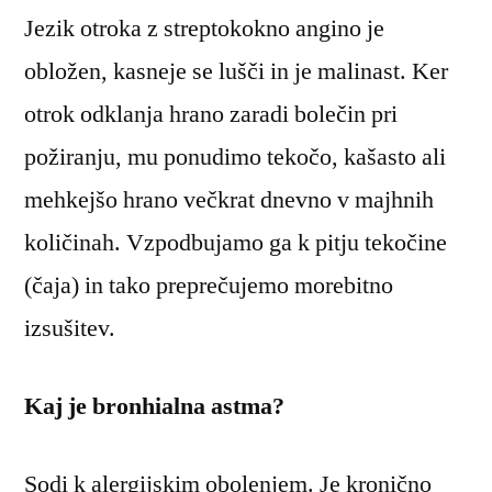
Jezik otroka z streptokokno angino je
obložen, kasneje se lušči in je malinast. Ker
otrok odklanja hrano zaradi bolečin pri
požiranju, mu ponudimo tekočo, kašasto ali
mehkejšo hrano večkrat dnevno v majhnih
količinah. Vzpodbujamo ga k pitju tekočine
(čaja) in tako preprečujemo morebitno
izsušitev.
Kaj je bronhialna astma?
Sodi k alergijskim obolenjem. Je kronično