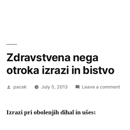
Zdravstvena nega
otroka izrazi in bistvo
Posted
on
pacek
July 5, 2013
Leave a comment
by
Zdra
neg
Izrazi pri obolenjih dihal in ušes:
otro
izraz
in