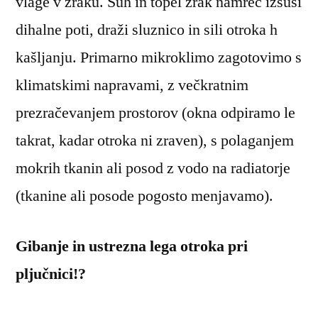
vlage v zraku. Suh in topel zrak namreč izsuši
dihalne poti, draži sluznico in sili otroka h
kašljanju. Primarno mikroklimo zagotovimo s
klimatskimi napravami, z večkratnim
prezračevanjem prostorov (okna odpiramo le
takrat, kadar otroka ni zraven), s polaganjem
mokrih tkanin ali posod z vodo na radiatorje
(tkanine ali posode pogosto menjavamo).
Gibanje in ustrezna lega otroka pri
pljučnici!?