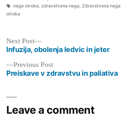
in
Tags:
nega otroka
,
zdravstvena nega
,
Zdravstvena nega
otroka
Next
Next Post
post:
Infuzija, obolenja ledvic in jeter
Post
Previous
Previous Post
navigation
post:
Preiskave v zdravstvu in paliativa
Leave a comment