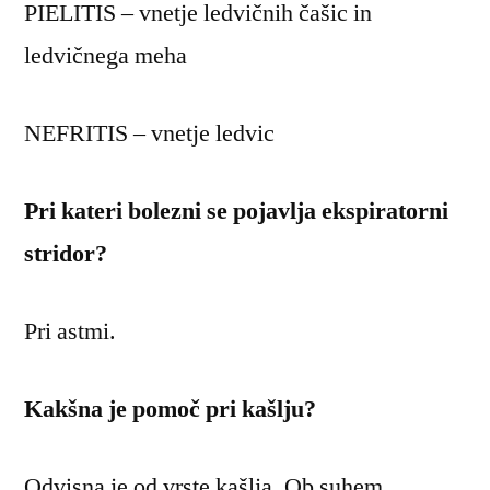
PIELITIS – vnetje ledvičnih čašic in
ledvičnega meha
NEFRITIS – vnetje ledvic
Pri kateri bolezni se pojavlja ekspiratorni
stridor?
Pri astmi.
Kakšna je pomoč pri kašlju?
Odvisna je od vrste kašlja. Ob suhem