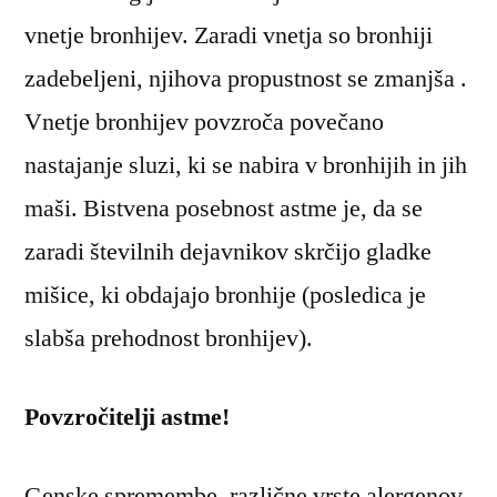
vnetje bronhijev. Zaradi vnetja so bronhiji
zadebeljeni, njihova propustnost se zmanjša .
Vnetje bronhijev povzroča povečano
nastajanje sluzi, ki se nabira v bronhijih in jih
maši. Bistvena posebnost astme je, da se
zaradi številnih dejavnikov skrčijo gladke
mišice, ki obdajajo bronhije (posledica je
slabša prehodnost bronhijev).
Povzročitelji astme!
Genske spremembe, različne vrste alergenov