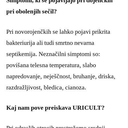
Simptomi, ki se pojavljajo pri dojenčkih
pri obolenjih sečil?
Pri novorojenčkih se lahko pojavi prikrita
bakteriurija ali tudi smrtno nevarna
septikemija. Neznačilni simptomi so:
povišana telesna temperatura, slabo
napredovanje, neješčnost, bruhanje, driska,
razdražljivost, bledica, cianoza.
Kaj nam pove preiskava URICULT?
Pri odraslih otrocih prestrežemo srednji