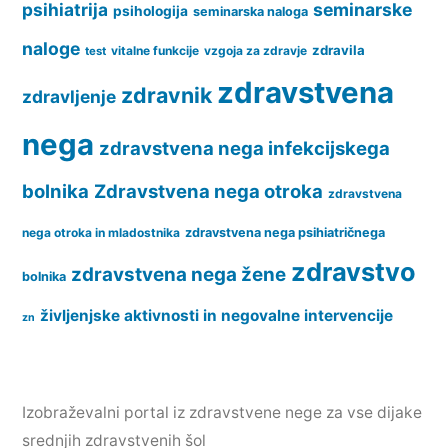
psihiatrija
seminarske
psihologija
seminarska naloga
naloge
zdravila
vitalne funkcije
vzgoja za zdravje
test
zdravstvena
zdravnik
zdravljenje
nega
zdravstvena nega infekcijskega
bolnika
Zdravstvena nega otroka
zdravstvena
nega otroka in mladostnika
zdravstvena nega psihiatričnega
zdravstvo
zdravstvena nega žene
bolnika
življenjske aktivnosti in negovalne intervencije
zn
Izobraževalni portal iz zdravstvene nege za vse dijake
srednjih zdravstvenih šol