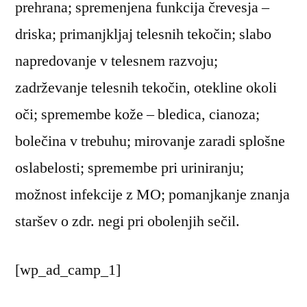
prehrana; spremenjena funkcija črevesja –
driska; primanjkljaj telesnih tekočin; slabo
napredovanje v telesnem razvoju;
zadrževanje telesnih tekočin, otekline okoli
oči; spremembe kože – bledica, cianoza;
bolečina v trebuhu; mirovanje zaradi splošne
oslabelosti; spremembe pri uriniranju;
možnost infekcije z MO; pomanjkanje znanja
staršev o zdr. negi pri obolenjih sečil.
[wp_ad_camp_1]