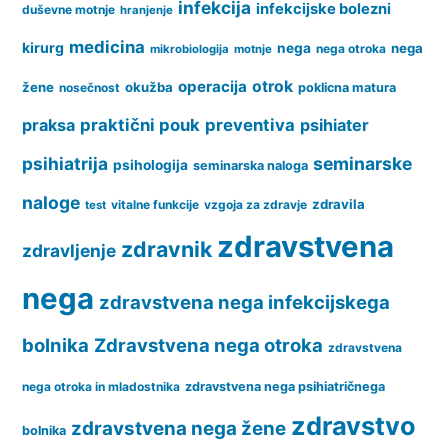
infekcija
infekcijske bolezni
duševne motnje
hranjenje
medicina
kirurg
nega
nega
nega otroka
mikrobiologija
motnje
operacija
otrok
žene
okužba
nosečnost
poklicna matura
praksa
praktični pouk
preventiva
psihiater
psihiatrija
seminarske
psihologija
seminarska naloga
naloge
zdravila
vitalne funkcije
vzgoja za zdravje
test
zdravstvena
zdravnik
zdravljenje
nega
zdravstvena nega infekcijskega
bolnika
Zdravstvena nega otroka
zdravstvena
nega otroka in mladostnika
zdravstvena nega psihiatričnega
zdravstvo
zdravstvena nega žene
bolnika