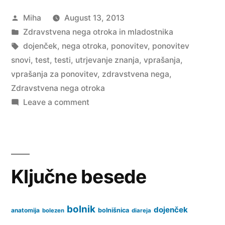
Posted
Miha
August 13, 2013
by
Posted
Zdravstvena nega otroka in mladostnika
in
Tags:
dojenček
,
nega otroka
,
ponovitev
,
ponovitev
snovi
,
test
,
testi
,
utrjevanje znanja
,
vprašanja
,
vprašanja za ponovitev
,
zdravstvena nega
,
Zdravstvena nega otroka
on
Leave a comment
Zdravstvena
nega
otroka:
Vprašanja
Ključne besede
za
ponovitev
snovi
bolnik
dojenček
anatomija
bolnišnica
bolezen
diareja