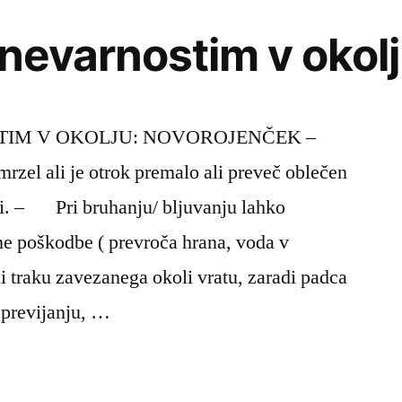
 nevarnostim v okol
STIM V OKOLJU: NOVOROJENČEK –
emrzel ali je otrok premalo ali preveč oblečen
adi. – Pri bruhanju/ bljuvanju lahko
e poškodbe ( prevroča hrana, voda v
li traku zavezanega okoli vratu, zaradi padca
 previjanju, …
e