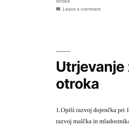
otroka
on
Leave a comment
Zdravstvena
nega
otroka:
Kolokvij
Utrjevanje
otroka
1.Opiši razvoj dojenčka pri 1
razvoj malčka in mladostnika