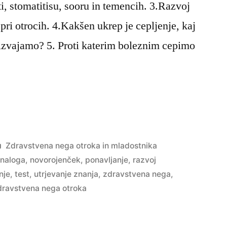
i, stomatitisu, sooru in temencih. 3.Razvoj
pri otrocih. 4.Kakšen ukrep je cepljenje, kaj
izvajamo? 5. Proti katerim boleznim cepimo
e
a
Posted
Zdravstvena nega otroka in mladostnika
in
 naloga
,
novorojenček
,
ponavljanje
,
razvoj
nje
,
test
,
utrjevanje znanja
,
zdravstvena nega
,
dravstvena nega otroka