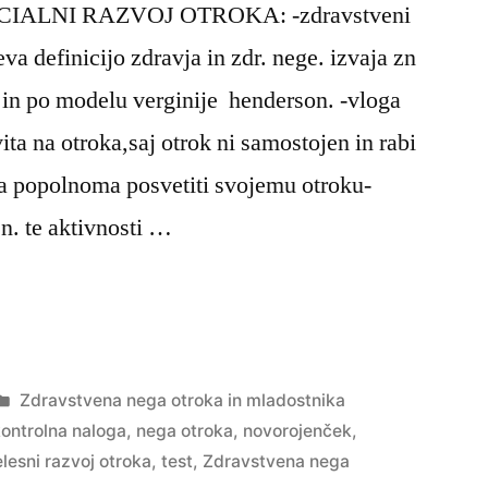
IALNI RAZVOJ OTROKA: -zdravstveni
va definicijo zdravja in zdr. nege. izvaja zn
 in po modelu verginije henderson. -vloga
ita na otroka,saj otrok ni samostojen in rabi
a popolnoma posvetiti svojemu otroku-
en. te aktivnosti …
na
Posted
Zdravstvena nega otroka in mladostnika
in
ontrolna naloga
,
nega otroka
,
novorojenček
,
elesni razvoj otroka
,
test
,
Zdravstvena nega