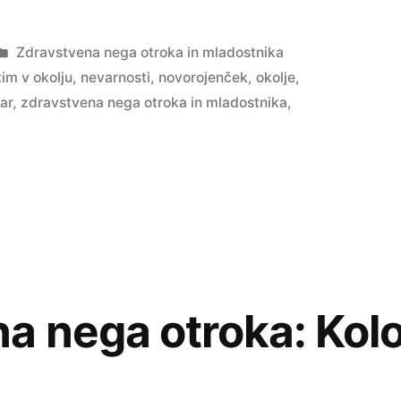
m
Posted
Zdravstvena nega otroka in mladostnika
in
im v okolju
,
nevarnosti
,
novorojenček
,
okolje
,
lar
,
zdravstvena nega otroka in mladostnika
,
a nega otroka: Kolo