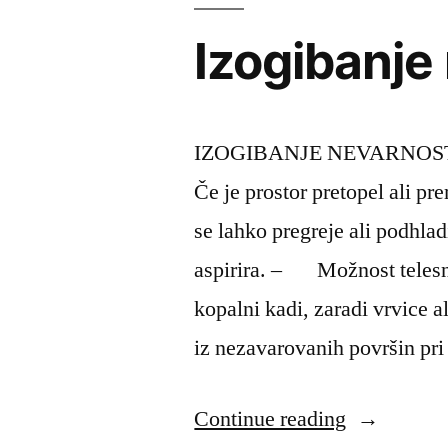
Izogibanje
IZOGIBANJE NEVARNO
Če je prostor pretopel ali pr
se lahko pregreje ali podhl
aspirira. – Možnost telesn
kopalni kadi, zaradi vrvice a
iz nezavarovanih površin pri
“Izogibanj
Continue reading