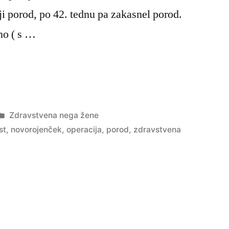
i porod, po 42. tednu pa zakasnel porod.
no ( s …
Posted
Zdravstvena nega žene
in
st
,
novorojenček
,
operacija
,
porod
,
zdravstvena