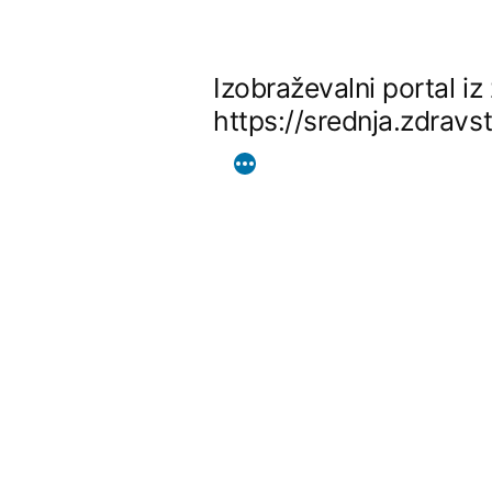
Skip
to
Izobraževalni portal i
content
https://srednja.zdravs