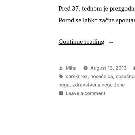
Pred 37. tednom je prezgodnj
Porod se lahko začne sponta
“Porod”
Continue reading
Posted
Miha
August 13, 2013
by
Tags:
carski rez
,
nosečnica
,
nosečno
nega
,
zdravstvena nega žene
on
Leave a comment
Porod