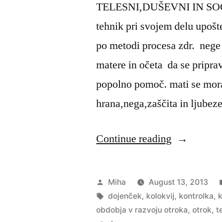
TELESNI,DUŠEVNI IN SOC
tehnik pri svojem delu upošte
po metodi procesa zdr. nege
matere in očeta da se priprav
popolno pomoč. mati se mor
hrana,nega,zaščita in ljubez
“Zdravstve
Continue reading
nega
otroka:
Posted
Miha
August 13, 2013
Kolokvij”
by
Tags:
dojenček
,
kolokvij
,
kontrolka
,
k
obdobja v razvoju otroka
,
otrok
,
t