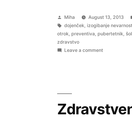
nevarnosti
v
Posted
Miha
August 13, 2013
okolju”
by
Tags:
dojenček
,
izogibanje nevarnost
otrok
,
preventiva
,
pubertetnik
,
šo
zdravstvo
on
Leave a comment
Izogibanje
nevarnostim
v
okolju
Zdravstven