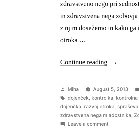
zdravstveno nego pri sednost
in zdravstvena nega zobovja 
z njim dosežemo in kako ga 
otroka …
“Utrjevanj
Continue reading
znanja
zdravstven
Posted
Miha
August 5, 2013
nega
by
Tags:
dojenček
,
kontrolka
,
kontrolna
dojenčka
,
razvoj otroka
,
spraševa
otroka”
zdravstvena nega mladostnika
,
Z
on
Leave a comment
Utrjevanje