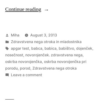
“Oskrba
Continue reading
novorojenčka
pri
Posted
Miha
August 3, 2013
porodu”
by
Posted
Zdravstvena nega otroka in mladostnika
in
Tags:
apgar test
,
babca
,
babica
,
babištvo
,
dojenček
,
nosečnost
,
novorojenček. zdravstvena nega
,
oskrba novorojenčka
,
oskrba novorojenčka pri
porodu
,
porod
,
Zdravstvena nega otroka
on
Leave a comment
Oskrba
novorojenčka
pri
porodu