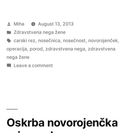
Posted
Miha
August 13, 2013
by
Posted
Zdravstvena nega žene
in
Tags:
carski rez
,
nosečnica
,
nosečnost
,
novorojenček
,
operacija
,
porod
,
zdravstvena nega
,
zdravstvena
nega žene
on
Leave a comment
Porod
Oskrba novorojenčka