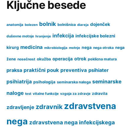
Ključne besede
bolnik
dojenček
anatomija
bolnišnica
bolezen
diareja
infekcija
infekcijske bolezni
duševne motnje
hranjenje
medicina
kirurg
nega
nega
nega otroka
mikrobiologija
motnje
operacija
otrok
žene
okužba
nosečnost
poklicna matura
praksa
praktični pouk
preventiva
psihiater
psihiatrija
seminarske
psihologija
seminarska naloga
naloge
zdravila
vitalne funkcije
vzgoja za zdravje
test
zdravstvena
zdravnik
zdravljenje
nega
zdravstvena nega infekcijskega