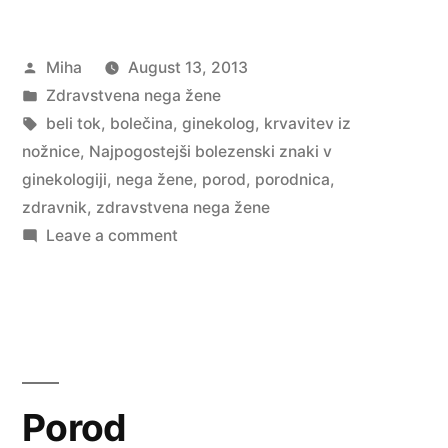
znaki
Posted
Miha
August 13, 2013
v
by
Posted
Zdravstvena nega žene
ginekologiji”
in
Tags:
beli tok
,
bolečina
,
ginekolog
,
krvavitev iz
nožnice
,
Najpogostejši bolezenski znaki v
ginekologiji
,
nega žene
,
porod
,
porodnica
,
zdravnik
,
zdravstvena nega žene
on
Leave a comment
Najpogostejši
bolezenski
znaki
v
ginekologiji
Porod