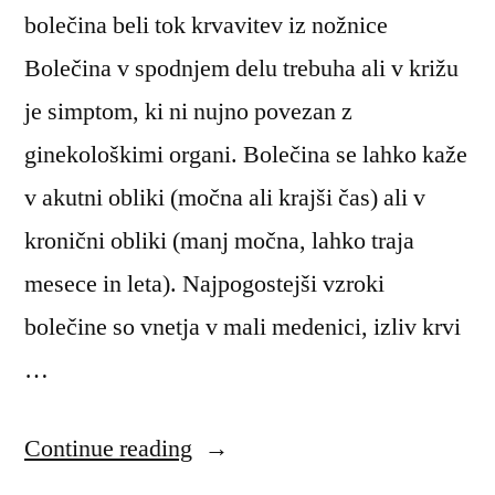
bolečina beli tok krvavitev iz nožnice
Bolečina v spodnjem delu trebuha ali v križu
je simptom, ki ni nujno povezan z
ginekološkimi organi. Bolečina se lahko kaže
v akutni obliki (močna ali krajši čas) ali v
kronični obliki (manj močna, lahko traja
mesece in leta). Najpogostejši vzroki
bolečine so vnetja v mali medenici, izliv krvi
…
“Najpogostejši
Continue reading
bolezenski