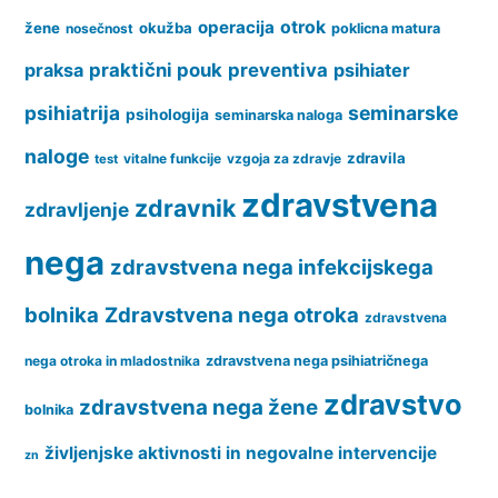
operacija
otrok
žene
okužba
nosečnost
poklicna matura
praksa
praktični pouk
preventiva
psihiater
psihiatrija
seminarske
psihologija
seminarska naloga
naloge
zdravila
vitalne funkcije
vzgoja za zdravje
test
zdravstvena
zdravnik
zdravljenje
nega
zdravstvena nega infekcijskega
bolnika
Zdravstvena nega otroka
zdravstvena
nega otroka in mladostnika
zdravstvena nega psihiatričnega
zdravstvo
zdravstvena nega žene
bolnika
življenjske aktivnosti in negovalne intervencije
zn