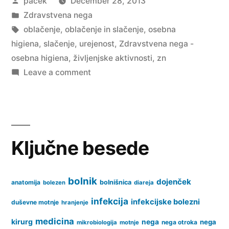
Posted
pacek
December 28, 2013
by
Posted
Zdravstvena nega
in
Tags:
oblačenje
,
oblačenje in slačenje
,
osebna
higiena
,
slačenje
,
urejenost
,
Zdravstvena nega -
osebna higiena
,
življenjske aktivnosti
,
zn
on
Leave a comment
Zdravstvena
nega
–
osebna
Ključne besede
higiena,
urejenost,
oblačenje
bolnik
dojenček
anatomija
bolnišnica
bolezen
diareja
in
slačenje
infekcija
infekcijske bolezni
duševne motnje
hranjenje
medicina
kirurg
nega
nega
nega otroka
mikrobiologija
motnje