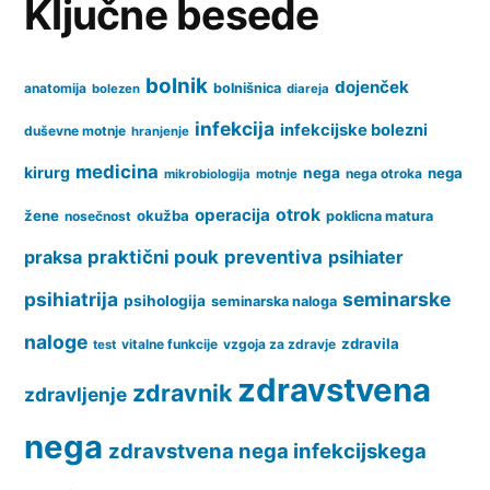
Ključne besede
shizofrenijo
pri
zdravljenju
bolnik
dojenček
anatomija
bolnišnica
bolezen
diareja
infekcija
infekcijske bolezni
duševne motnje
hranjenje
medicina
kirurg
nega
nega
nega otroka
mikrobiologija
motnje
operacija
otrok
žene
okužba
nosečnost
poklicna matura
praksa
praktični pouk
preventiva
psihiater
psihiatrija
seminarske
psihologija
seminarska naloga
naloge
zdravila
vitalne funkcije
vzgoja za zdravje
test
zdravstvena
zdravnik
zdravljenje
nega
zdravstvena nega infekcijskega