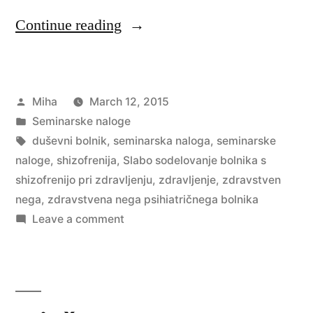
“Slabo
Continue reading
sodelovanje
bolnika
Posted
Miha
March 12, 2015
s
by
Posted
Seminarske naloge
shizofrenijo
in
Tags:
duševni bolnik
,
seminarska naloga
,
seminarske
pri
naloge
,
shizofrenija
,
Slabo sodelovanje bolnika s
shizofrenijo pri zdravljenju
,
zdravljenje
,
zdravstven
zdravljenju”
nega
,
zdravstvena nega psihiatričnega bolnika
on
Leave a comment
Slabo
sodelovanje
bolnika
s