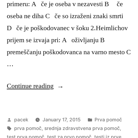
primeru: A če je oseba v nezavesti B če
oseba ne diha C če so izraženi znaki smrti
D če je poškodovanec v šoku 2.Heimlichov
prijem se izvaja pri: A oživljanju B
premeščanju poškodovanca na varno mesto C
…
“Test
Continue reading
za
prvo
Posted
Posted
pacek
January 17, 2015
Prva pomoč
pomoč”
by
Tags:
in
prva pomoč
,
srednja zdravstvena prva pomoč
,
test prva pomoč
,
test za prvo pomoč
,
testi iz prve