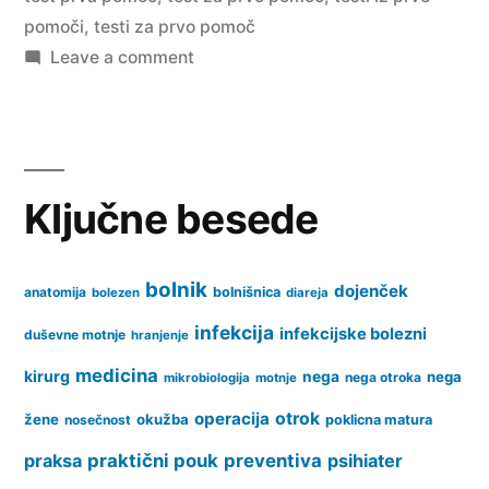
pomoči
,
testi za prvo pomoč
on
Leave a comment
Test
za
prvo
pomoč
Ključne besede
bolnik
dojenček
anatomija
bolnišnica
bolezen
diareja
infekcija
infekcijske bolezni
duševne motnje
hranjenje
medicina
kirurg
nega
nega
nega otroka
mikrobiologija
motnje
operacija
otrok
žene
okužba
nosečnost
poklicna matura
praksa
praktični pouk
preventiva
psihiater