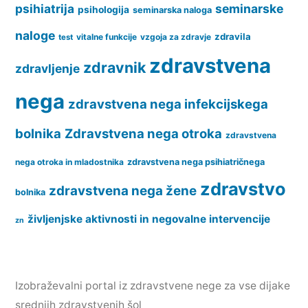
psihiatrija
seminarske
psihologija
seminarska naloga
naloge
zdravila
vitalne funkcije
vzgoja za zdravje
test
zdravstvena
zdravnik
zdravljenje
nega
zdravstvena nega infekcijskega
bolnika
Zdravstvena nega otroka
zdravstvena
nega otroka in mladostnika
zdravstvena nega psihiatričnega
zdravstvo
zdravstvena nega žene
bolnika
življenjske aktivnosti in negovalne intervencije
zn
Izobraževalni portal iz zdravstvene nege za vse dijake
srednjih zdravstvenih šol