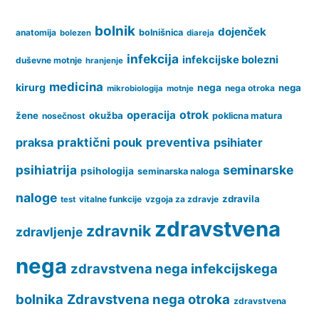
bolnik
dojenček
anatomija
bolnišnica
bolezen
diareja
infekcija
infekcijske bolezni
duševne motnje
hranjenje
medicina
kirurg
nega
nega
nega otroka
mikrobiologija
motnje
operacija
otrok
žene
okužba
nosečnost
poklicna matura
praksa
praktični pouk
preventiva
psihiater
psihiatrija
seminarske
psihologija
seminarska naloga
naloge
zdravila
vitalne funkcije
vzgoja za zdravje
test
zdravstvena
zdravnik
zdravljenje
nega
zdravstvena nega infekcijskega
bolnika
Zdravstvena nega otroka
zdravstvena