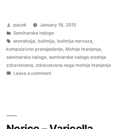
hranjenja”
Posted
pacek
January 18, 2015
by
Posted
Seminarske naloge
in
Tags:
anoreksija
,
bulimija
,
bulimija nervoza
,
kompulzivno prenajedanje
,
Motnje hranjenja
,
seminarske naloge
,
seminarske naloge srednja
zdravstvena
,
zdravstvena nega motnje hranjenja
on
Leave a comment
Motnje
hranjenja
Norice – Varicella