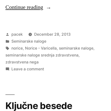
“Norice
Continue reading
–
Varicella”
Posted
pacek
December 28, 2013
by
Posted
Seminarske naloge
in
Tags:
norice
,
Norice - Varicella
,
seminarske naloge
,
seminarske naloge srednja zdravstvena
,
zdravstvena nega
on
Leave a comment
Norice
–
Varicella
Ključne besede