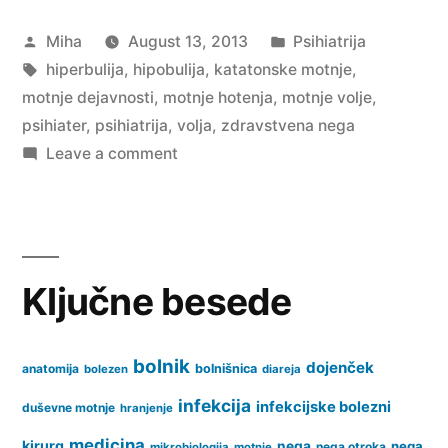
Posted
Posted
Miha
August 13, 2013
Psihiatrija
by
Tags:
in
hiperbulija
,
hipobulija
,
katatonske motnje
,
motnje dejavnosti
,
motnje hotenja
,
motnje volje
,
psihiater
,
psihiatrija
,
volja
,
zdravstvena nega
on
Leave a comment
Motnje
volje
Ključne besede
bolnik
dojenček
anatomija
bolnišnica
bolezen
diareja
infekcija
infekcijske bolezni
duševne motnje
hranjenje
medicina
kirurg
nega
nega
nega otroka
mikrobiologija
motnje