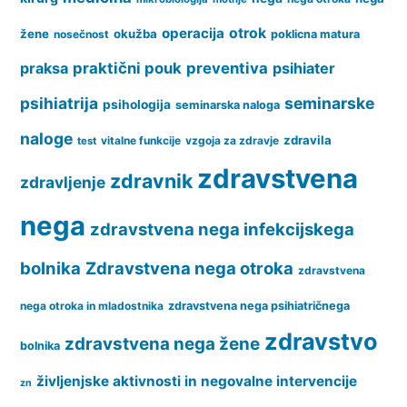
operacija
otrok
žene
okužba
nosečnost
poklicna matura
praksa
praktični pouk
preventiva
psihiater
psihiatrija
seminarske
psihologija
seminarska naloga
naloge
zdravila
vitalne funkcije
vzgoja za zdravje
test
zdravstvena
zdravnik
zdravljenje
nega
zdravstvena nega infekcijskega
bolnika
Zdravstvena nega otroka
zdravstvena
nega otroka in mladostnika
zdravstvena nega psihiatričnega
zdravstvo
zdravstvena nega žene
bolnika
življenjske aktivnosti in negovalne intervencije
zn