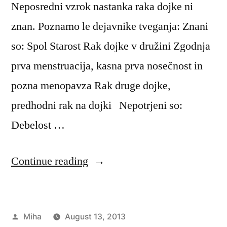
Neposredni vzrok nastanka raka dojke ni
znan. Poznamo le dejavnike tveganja: Znani
so: Spol Starost Rak dojke v družini Zgodnja
prva menstruacija, kasna prva nosečnost in
pozna menopavza Rak druge dojke,
predhodni rak na dojki Nepotrjeni so:
Debelost …
“Rak
Continue reading
na
dojkah”
Posted
Miha
August 13, 2013