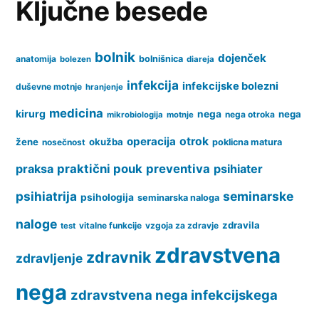
Ključne besede
bolnik
dojenček
anatomija
bolnišnica
bolezen
diareja
infekcija
infekcijske bolezni
duševne motnje
hranjenje
medicina
kirurg
nega
nega
nega otroka
mikrobiologija
motnje
operacija
otrok
žene
okužba
nosečnost
poklicna matura
praksa
praktični pouk
preventiva
psihiater
psihiatrija
seminarske
psihologija
seminarska naloga
naloge
zdravila
vitalne funkcije
vzgoja za zdravje
test
zdravstvena
zdravnik
zdravljenje
nega
zdravstvena nega infekcijskega