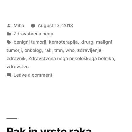
nega
onkološkega
Posted
Miha
August 13, 2013
bolnika”
by
Posted
Zdravstvena nega
in
Tags:
benigni tumorji
,
kemoterapija
,
kirurg
,
maligni
tumorji
,
onkolog
,
rak
,
tmn
,
who
,
zdravljenje
,
zdravnik
,
Zdravstvena nega onkološkega bolnika
,
zdravstvo
on
Leave a comment
Zdravstvena
nega
onkološkega
bolnika
Rak in vrste raka