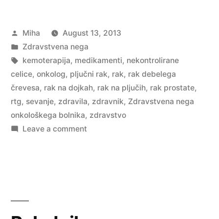
Posted
Miha
August 13, 2013
by
Posted
Zdravstvena nega
in
Tags:
kemoterapija
,
medikamenti
,
nekontrolirane
celice
,
onkolog
,
pljučni rak
,
rak
,
rak debelega
črevesa
,
rak na dojkah
,
rak na pljučih
,
rak prostate
,
rtg
,
sevanje
,
zdravila
,
zdravnik
,
Zdravstvena nega
onkološkega bolnika
,
zdravstvo
on
Leave a comment
Rak
in
vrste
raka