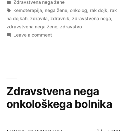
by
Posted
Zdravstvena nega žene
in
Tags:
kemoterapija
,
nega žene
,
onkolog
,
rak dojk
,
rak
na dojkah
,
zdravila
,
zdravnik
,
zdravstvena nega
,
zdravstvena nega žene
,
zdravstvo
on
Leave a comment
Rak
na
dojkah
Zdravstvena nega
onkološkega bolnika