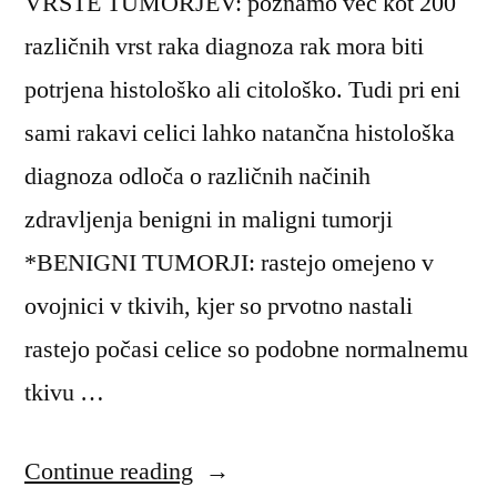
VRSTE TUMORJEV: poznamo več kot 200
različnih vrst raka diagnoza rak mora biti
potrjena histološko ali citološko. Tudi pri eni
sami rakavi celici lahko natančna histološka
diagnoza odloča o različnih načinih
zdravljenja benigni in maligni tumorji
*BENIGNI TUMORJI: rastejo omejeno v
ovojnici v tkivih, kjer so prvotno nastali
rastejo počasi celice so podobne normalnemu
tkivu …
“Zdravstvena
Continue reading