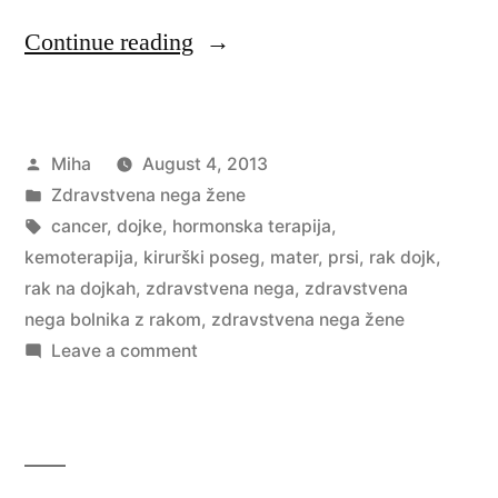
“Rak
Continue reading
dojk”
Posted
Miha
August 4, 2013
by
Posted
Zdravstvena nega žene
in
Tags:
cancer
,
dojke
,
hormonska terapija
,
kemoterapija
,
kirurški poseg
,
mater
,
prsi
,
rak dojk
,
rak na dojkah
,
zdravstvena nega
,
zdravstvena
nega bolnika z rakom
,
zdravstvena nega žene
on
Leave a comment
Rak
dojk