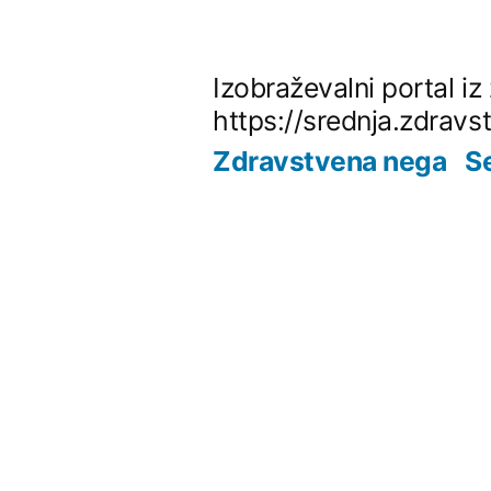
Skip
to
Izobraževalni portal i
content
https://srednja.zdravs
Zdravstvena nega
S