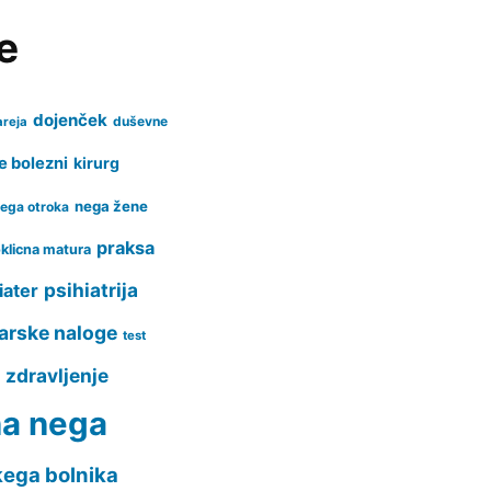
e
dojenček
duševne
areja
e bolezni
kirurg
nega žene
ega otroka
praksa
klicna matura
psihiatrija
iater
arske naloge
test
zdravljenje
a
na nega
kega bolnika