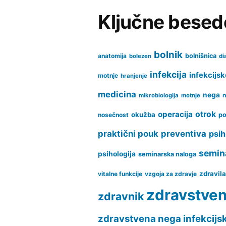
Ključne besed
bolnik
anatomija
bolnišnica
bolezen
di
infekcija
infekcijsk
motnje
hranjenje
medicina
nega
n
mikrobiologija
motnje
operacija
otrok
okužba
nosečnost
po
praktični pouk
preventiva
psih
semin
psihologija
seminarska naloga
zdravil
vitalne funkcije
vzgoja za zdravje
zdravstve
zdravnik
zdravstvena nega infekcijs