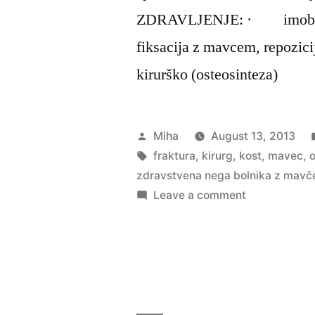
ZDRAVLJENJE: · imobiliz
fiksacija z mavcem, repozi
kirurško (osteosinteza)
Posted
Miha
August 13, 2013
by
Tags:
fraktura
,
kirurg
,
kost
,
mavec
,
o
zdravstvena nega bolnika z mavč
on
Leave a comment
Zlom