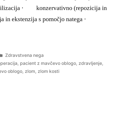
acija · konzervativno (repozicija in
cija in ekstenzija s pomočjo natega ·
Posted
Zdravstvena nega
in
peracija
,
pacient z mavčevo oblogo
,
zdravljenje
,
evo oblogo
,
zlom
,
zlom kosti