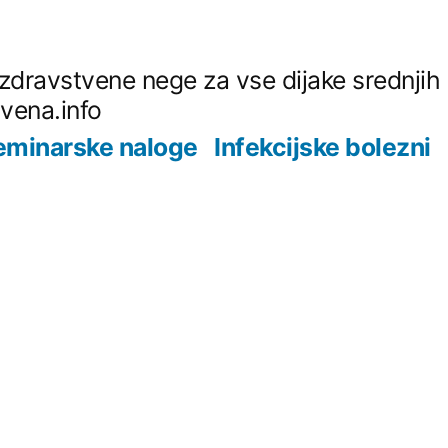
z zdravstvene nege za vse dijake srednjih
tvena.info
eminarske naloge
Infekcijske bolezni