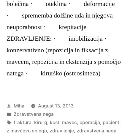
bolečina · oteklina · deformacije
· sprememba dolžine uda in njegova
neuporabnost · krepitacije
ZDRAVLJENJE: · imobilizacija ·
konzervativno (repozicija in fiksacija z
mavcem, repozicija in ekstenzija s pomočjo
natega · kirurško (osteosinteza)
Posted
Miha
August 13, 2013
by
Posted
Zdravstvena nega
in
Tags:
fraktura
,
kirurg
,
kost
,
mavec
,
operacija
,
pacient
z mavčevo oblogo
,
zdravljenje
,
zdravstvena nega