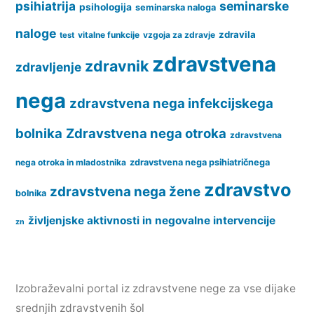
psihiatrija
seminarske
psihologija
seminarska naloga
naloge
zdravila
vitalne funkcije
vzgoja za zdravje
test
zdravstvena
zdravnik
zdravljenje
nega
zdravstvena nega infekcijskega
bolnika
Zdravstvena nega otroka
zdravstvena
nega otroka in mladostnika
zdravstvena nega psihiatričnega
zdravstvo
zdravstvena nega žene
bolnika
življenjske aktivnosti in negovalne intervencije
zn
Izobraževalni portal iz zdravstvene nege za vse dijake
srednjih zdravstvenih šol