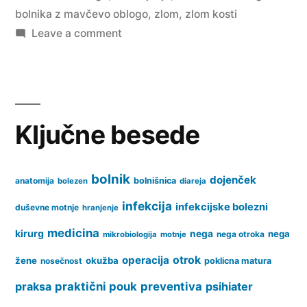
bolnika z mavčevo oblogo
,
zlom
,
zlom kosti
on
Leave a comment
Zlom
Ključne besede
bolnik
dojenček
anatomija
bolnišnica
bolezen
diareja
infekcija
infekcijske bolezni
duševne motnje
hranjenje
medicina
kirurg
nega
nega
nega otroka
mikrobiologija
motnje
operacija
otrok
žene
okužba
nosečnost
poklicna matura
praksa
praktični pouk
preventiva
psihiater