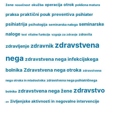
operacija
otrok
žene
okužba
nosečnost
poklicna matura
praksa
praktični pouk
preventiva
psihiater
psihiatrija
seminarske
psihologija
seminarska naloga
naloge
zdravila
vitalne funkcije
vzgoja za zdravje
test
zdravstvena
zdravnik
zdravljenje
nega
zdravstvena nega infekcijskega
bolnika
Zdravstvena nega otroka
zdravstvena
nega otroka in mladostnika
zdravstvena nega psihiatričnega
zdravstvo
zdravstvena nega žene
bolnika
življenjske aktivnosti in negovalne intervencije
zn