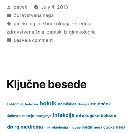
Posted
pacek
July 4, 2013
zdravstvena
by
Posted
Zdravstvena nega
šola”
in
Tags:
ginekologija
,
Ginekologija - srednja
zdravstvena šola
,
zapiski iz ginekologije
on
Leave a comment
Ginekologija
–
srednja
zdravstvena
Ključne besede
šola
bolnik
dojenček
anatomija
bolnišnica
bolezen
diareja
infekcija
infekcijske bolezni
duševne motnje
hranjenje
medicina
kirurg
nega
nega
nega otroka
mikrobiologija
motnje