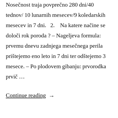
Nosečnost traja povprečno 280 dni/40
tednov/ 10 lunarnih mesecev/9 koledarskih
mesecev in 7 dni. 2. Na katere načine se
določi rok poroda ? – Nageljeva formula:
prvemu dnevu zadnjega mesečnega perila
prištejemo eno leto in 7 dni ter odštejemo 3
mesece. – Po plodovem gibanju: prvorodka
prvič …
“Ginekologija
Continue reading
–
srednja