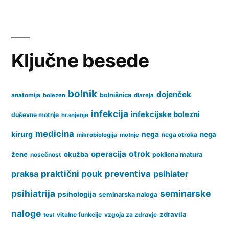
spolni
organi
Ključne besede
bolnik
dojenček
anatomija
bolnišnica
bolezen
diareja
infekcija
infekcijske bolezni
duševne motnje
hranjenje
medicina
kirurg
nega
nega
nega otroka
mikrobiologija
motnje
operacija
otrok
žene
okužba
nosečnost
poklicna matura
praksa
praktični pouk
preventiva
psihiater
psihiatrija
seminarske
psihologija
seminarska naloga
naloge
zdravila
vitalne funkcije
vzgoja za zdravje
test