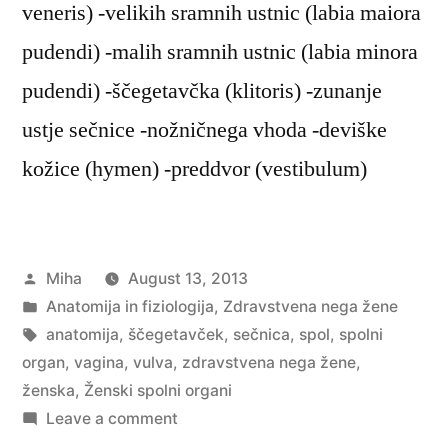
veneris) -velikih sramnih ustnic (labia maiora
pudendi) -malih sramnih ustnic (labia minora
pudendi) -ščegetavčka (klitoris) -zunanje
ustje sečnice -nožničnega vhoda -deviške
kožice (hymen) -preddvor (vestibulum)
Posted
Miha
August 13, 2013
by
Posted
Anatomija in fiziologija
,
Zdravstvena nega žene
in
Tags:
anatomija
,
ščegetavček
,
sečnica
,
spol
,
spolni
organ
,
vagina
,
vulva
,
zdravstvena nega žene
,
ženska
,
Ženski spolni organi
on
Leave a comment
Ženski