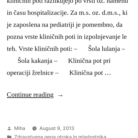
kliničnih poti razlikujejo po vrsti oz. namenu
in času hospitalizacije. Za m.s. oz. d.m.s., ki
je zaposlena na pediatriji je pomembno, da
pozna vrste kliničnih poti in izpolnjevanje le
teh. Vrste kliničnih poti: – Šola lulanja –
Šola kakanja – Klinična pot pri
operaciji žrelnice – Klinična pot …
“Klinične
Continue reading
poti
na
Posted
Miha
August 9, 2013
otroškem
by
Posted
Zdravstvena nega otroka in mladostnika