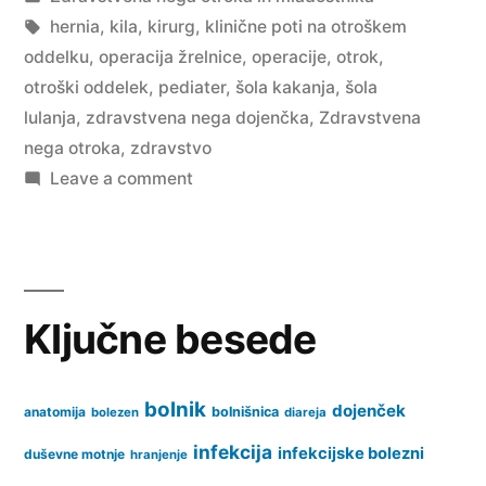
oddelku”
in
Tags:
hernia
,
kila
,
kirurg
,
klinične poti na otroškem
oddelku
,
operacija žrelnice
,
operacije
,
otrok
,
otroški oddelek
,
pediater
,
šola kakanja
,
šola
lulanja
,
zdravstvena nega dojenčka
,
Zdravstvena
nega otroka
,
zdravstvo
on
Leave a comment
Klinične
poti
na
otroškem
Ključne besede
oddelku
bolnik
dojenček
anatomija
bolnišnica
bolezen
diareja
infekcija
infekcijske bolezni
duševne motnje
hranjenje