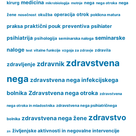
medicina
kirurg
nega
nega
nega otroka
mikrobiologija
motnje
operacija
otrok
žene
okužba
nosečnost
poklicna matura
praksa
praktični pouk
preventiva
psihiater
psihiatrija
seminarske
psihologija
seminarska naloga
naloge
zdravila
vitalne funkcije
vzgoja za zdravje
test
zdravstvena
zdravnik
zdravljenje
nega
zdravstvena nega infekcijskega
bolnika
Zdravstvena nega otroka
zdravstvena
nega otroka in mladostnika
zdravstvena nega psihiatričnega
zdravstvo
zdravstvena nega žene
bolnika
življenjske aktivnosti in negovalne intervencije
zn