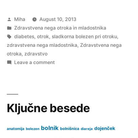
pri
Posted
Miha
August 10, 2013
otroku”
by
Posted
Zdravstvena nega otroka in mladostnika
in
Tags:
diabetes
,
otrok
,
sladkorna bolezen pri otroku
,
zdravstvena nega mladostnika
,
Zdravstvena nega
otroka
,
zdravstvo
on
Leave a comment
Sladkorna
bolezen
pri
otroku
Ključne besede
bolnik
dojenček
anatomija
bolnišnica
bolezen
diareja