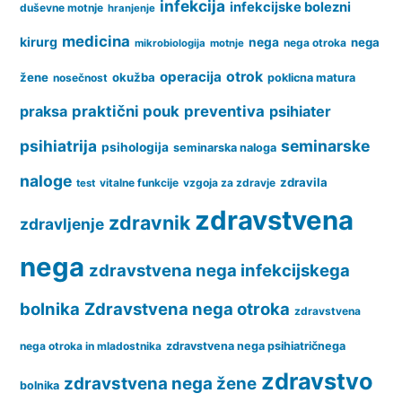
infekcija
infekcijske bolezni
duševne motnje
hranjenje
medicina
kirurg
nega
nega
nega otroka
mikrobiologija
motnje
operacija
otrok
žene
okužba
nosečnost
poklicna matura
praksa
praktični pouk
preventiva
psihiater
psihiatrija
seminarske
psihologija
seminarska naloga
naloge
zdravila
vitalne funkcije
vzgoja za zdravje
test
zdravstvena
zdravnik
zdravljenje
nega
zdravstvena nega infekcijskega
bolnika
Zdravstvena nega otroka
zdravstvena
nega otroka in mladostnika
zdravstvena nega psihiatričnega
zdravstvo
zdravstvena nega žene
bolnika