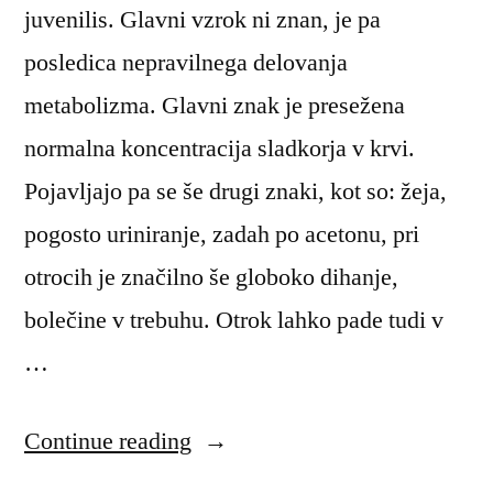
juvenilis. Glavni vzrok ni znan, je pa
posledica nepravilnega delovanja
metabolizma. Glavni znak je presežena
normalna koncentracija sladkorja v krvi.
Pojavljajo pa se še drugi znaki, kot so: žeja,
pogosto uriniranje, zadah po acetonu, pri
otrocih je značilno še globoko dihanje,
bolečine v trebuhu. Otrok lahko pade tudi v
…
“Sladkorna
Continue reading
bolezen