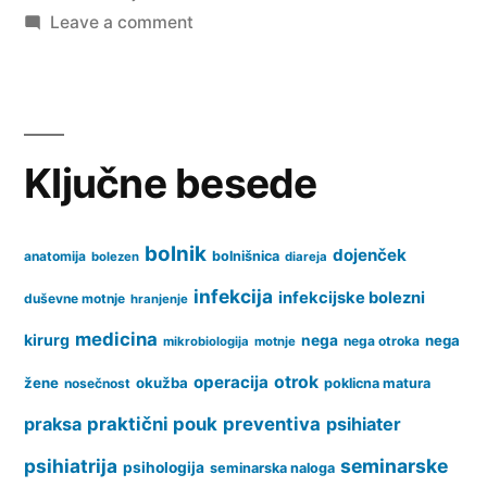
on
Leave a comment
Merjenje
krvnega
tlaka
Ključne besede
bolnik
dojenček
anatomija
bolnišnica
bolezen
diareja
infekcija
infekcijske bolezni
duševne motnje
hranjenje
medicina
kirurg
nega
nega
nega otroka
mikrobiologija
motnje
operacija
otrok
žene
okužba
nosečnost
poklicna matura
praksa
praktični pouk
preventiva
psihiater
psihiatrija
seminarske
psihologija
seminarska naloga