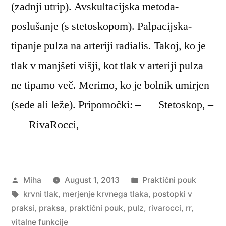
(zadnji utrip). Avskultacijska metoda-
poslušanje (s stetoskopom). Palpacijska-
tipanje pulza na arteriji radialis. Takoj, ko je
tlak v manjšeti višji, kot tlak v arteriji pulza
ne tipamo več. Merimo, ko je bolnik umirjen
(sede ali leže). Pripomočki: – Stetoskop, –
RivaRocci,
Posted
Posted
Miha
August 1, 2013
Praktični pouk
by
Tags:
in
krvni tlak
,
merjenje krvnega tlaka
,
postopki v
praksi
,
praksa
,
praktični pouk
,
pulz
,
rivarocci
,
rr
,
vitalne funkcije