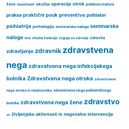
operacija
otrok
žene
okužba
nosečnost
poklicna matura
praksa
praktični pouk
preventiva
psihiater
psihiatrija
seminarske
psihologija
seminarska naloga
naloge
zdravila
vitalne funkcije
vzgoja za zdravje
test
zdravstvena
zdravnik
zdravljenje
nega
zdravstvena nega infekcijskega
bolnika
Zdravstvena nega otroka
zdravstvena
nega otroka in mladostnika
zdravstvena nega psihiatričnega
zdravstvo
zdravstvena nega žene
bolnika
življenjske aktivnosti in negovalne intervencije
zn