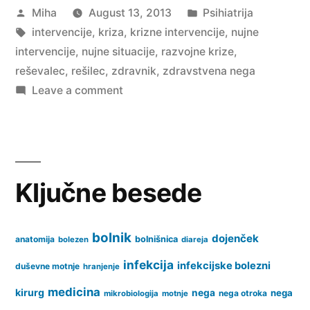
Posted
Posted
Miha
August 13, 2013
Psihiatrija
by
Tags:
in
intervencije
,
kriza
,
krizne intervencije
,
nujne
intervencije
,
nujne situacije
,
razvojne krize
,
reševalec
,
rešilec
,
zdravnik
,
zdravstvena nega
on
Leave a comment
Krizne
intervencije
Ključne besede
bolnik
dojenček
anatomija
bolnišnica
bolezen
diareja
infekcija
infekcijske bolezni
duševne motnje
hranjenje
medicina
kirurg
nega
nega
nega otroka
mikrobiologija
motnje