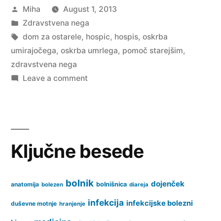
Posted
Miha
August 1, 2013
by
Posted
Zdravstvena nega
in
Tags:
dom za ostarele
,
hospic
,
hospis
,
oskrba
umirajočega
,
oskrba umrlega
,
pomoč starejšim
,
zdravstvena nega
on
Leave a comment
Hospic
Ključne besede
bolnik
dojenček
anatomija
bolnišnica
bolezen
diareja
infekcija
infekcijske bolezni
duševne motnje
hranjenje