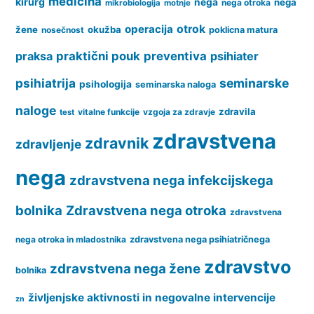
medicina
kirurg
nega
nega
nega otroka
mikrobiologija
motnje
operacija
otrok
žene
okužba
nosečnost
poklicna matura
praksa
praktični pouk
preventiva
psihiater
psihiatrija
seminarske
psihologija
seminarska naloga
naloge
zdravila
vitalne funkcije
vzgoja za zdravje
test
zdravstvena
zdravnik
zdravljenje
nega
zdravstvena nega infekcijskega
bolnika
Zdravstvena nega otroka
zdravstvena
nega otroka in mladostnika
zdravstvena nega psihiatričnega
zdravstvo
zdravstvena nega žene
bolnika
življenjske aktivnosti in negovalne intervencije
zn