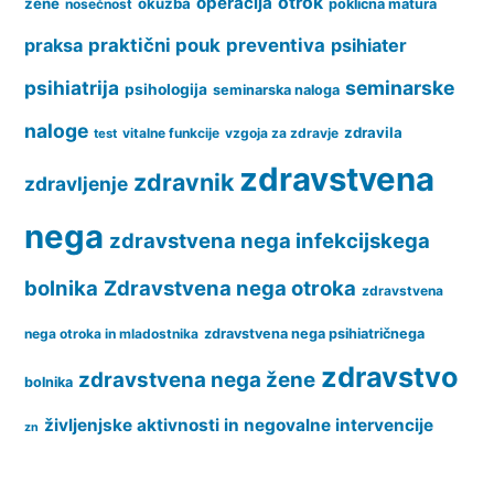
operacija
otrok
žene
okužba
nosečnost
poklicna matura
praksa
praktični pouk
preventiva
psihiater
psihiatrija
seminarske
psihologija
seminarska naloga
naloge
zdravila
vitalne funkcije
vzgoja za zdravje
test
zdravstvena
zdravnik
zdravljenje
nega
zdravstvena nega infekcijskega
bolnika
Zdravstvena nega otroka
zdravstvena
nega otroka in mladostnika
zdravstvena nega psihiatričnega
zdravstvo
zdravstvena nega žene
bolnika
življenjske aktivnosti in negovalne intervencije
zn