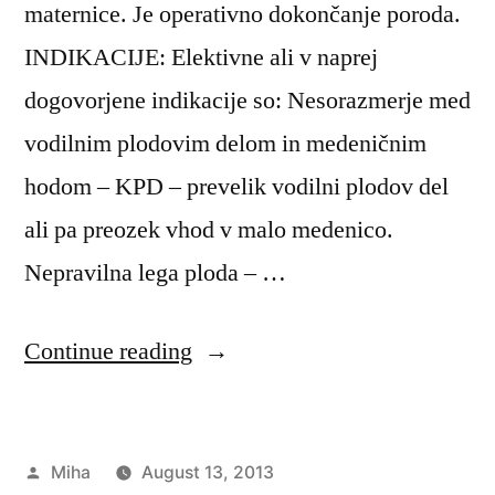
maternice. Je operativno dokončanje poroda.
INDIKACIJE: Elektivne ali v naprej
dogovorjene indikacije so: Nesorazmerje med
vodilnim plodovim delom in medeničnim
hodom – KPD – prevelik vodilni plodov del
ali pa preozek vhod v malo medenico.
Nepravilna lega ploda – …
“Carski
Continue reading
rez”
Posted
Miha
August 13, 2013