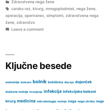
by
Posted
Zdravstvena nega žene
in
Tags:
carsko rez
,
kirurg
,
mnogoplodnost
,
nega žene
,
operacija
,
operiranec
,
simptomi
,
zdravstvena nega
žene
,
zdravstvo
on
Leave a comment
Carski
rez
Ključne besede
bolnik
dojenček
anatomija
bolnišnica
bolezen
diareja
infekcija
infekcijske bolezni
duševne motnje
hranjenje
medicina
kirurg
nega
nega
nega otroka
mikrobiologija
motnje