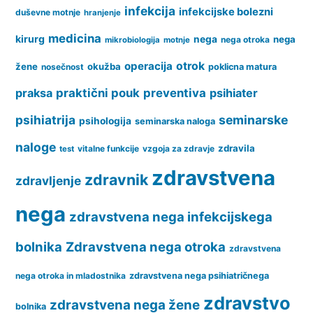
infekcija
infekcijske bolezni
duševne motnje
hranjenje
medicina
kirurg
nega
nega
nega otroka
mikrobiologija
motnje
operacija
otrok
žene
okužba
nosečnost
poklicna matura
praksa
praktični pouk
preventiva
psihiater
psihiatrija
seminarske
psihologija
seminarska naloga
naloge
zdravila
vitalne funkcije
vzgoja za zdravje
test
zdravstvena
zdravnik
zdravljenje
nega
zdravstvena nega infekcijskega
bolnika
Zdravstvena nega otroka
zdravstvena
nega otroka in mladostnika
zdravstvena nega psihiatričnega
zdravstvo
zdravstvena nega žene
bolnika