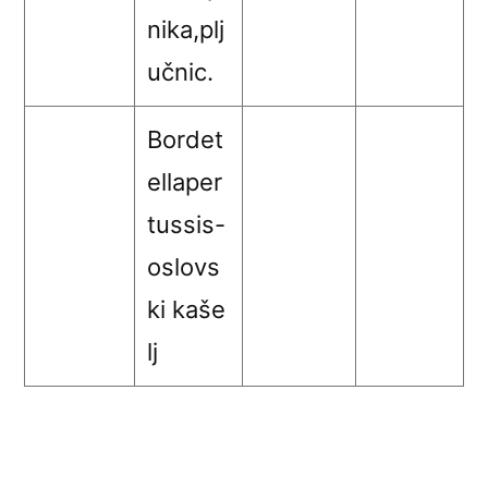
nika,plj
učnic.
Bordet
ellaper
tussis-
oslovs
ki kaše
lj