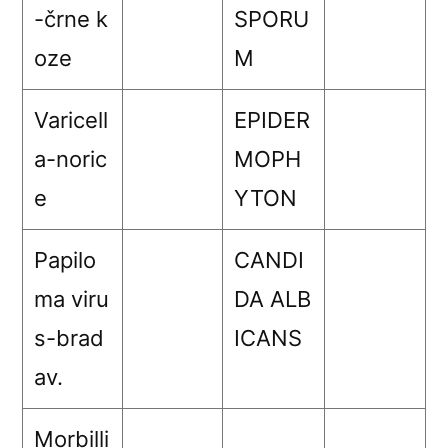
-črne k
SPORU
oze
M
Varicell
EPIDER
a-noric
MOPH
e
YTON
Papilo
CANDI
ma viru
DA ALB
s-brad
ICANS
av.
Morbilli