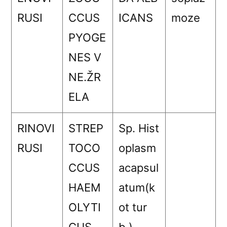
RUSI
CCUS
ICANS
moze
PYOGE
NES V
NE.ŽR
ELA
RINOVI
STREP
Sp. Hist
RUSI
TOCO
oplasm
CCUS
acapsul
HAEM
atum(k
OLYTI
ot tur
CUS
b.)