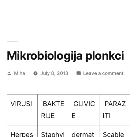
Mikrobiologija plonkci
Posted
on
Miha
July 8, 2013
Leave a comment
by
Mikro
plonk
VIRUSI
BAKTE
GLIVIC
PARAZ
RIJE
E
ITI
Herpes
Staphyl
dermat
Scabie