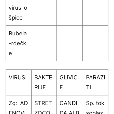
virus-o
špice
Rubela
-rdečk
e
VIRUSI
BAKTE
GLIVIC
PARAZI
RIJE
E
TI
Zg: AD
STRET
CANDI
Sp. tok
ENOVI
ZOCO
DA ALB
soplaz