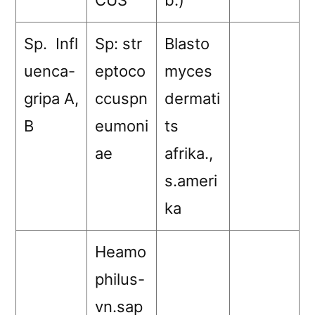
Sp. Infl
Sp: str
Blasto
uenca-
eptoco
myces
gripa A,
ccuspn
dermati
B
eumoni
ts
ae
afrika.,
s.ameri
ka
Heamo
philus-
vn.sap