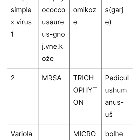
simple
ococco
omikoz
s(garj
x virus
usaure
e
e)
1
us-gno
j.vne.k
ože
2
MRSA
TRICH
Pedicul
OPHYT
ushum
ON
anus-
uš
Variola
MICRO
bolhe