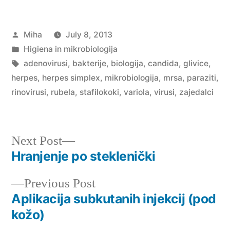
Posted
Miha
July 8, 2013
by
Posted
Higiena in mikrobiologija
in
Tags:
adenovirusi
,
bakterije
,
biologija
,
candida
,
glivice
,
herpes
,
herpes simplex
,
mikrobiologija
,
mrsa
,
paraziti
,
rinovirusi
,
rubela
,
stafilokoki
,
variola
,
virusi
,
zajedalci
Next
Next Post
post:
Hranjenje po steklenički
Post
Previous
Previous Post
navigation
post:
Aplikacija subkutanih injekcij (pod
kožo)