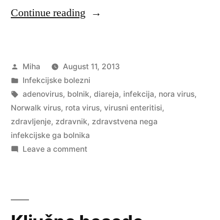
“Virusni
Continue reading
enteritisi”
Posted
Miha
August 11, 2013
by
Posted
Infekcijske bolezni
in
Tags:
adenovirus
,
bolnik
,
diareja
,
infekcija
,
nora virus
,
Norwalk virus
,
rota virus
,
virusni enteritisi
,
zdravljenje
,
zdravnik
,
zdravstvena nega
infekcijske ga bolnika
on
Leave a comment
Virusni
enteritisi