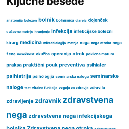
Ključne besede
bolnik
dojenček
anatomija
bolnišnica
bolezen
diareja
infekcija
infekcijske bolezni
duševne motnje
hranjenje
medicina
kirurg
nega
nega
nega otroka
mikrobiologija
motnje
operacija
otrok
žene
okužba
nosečnost
poklicna matura
praksa
praktični pouk
preventiva
psihiater
psihiatrija
seminarske
psihologija
seminarska naloga
naloge
zdravila
vitalne funkcije
vzgoja za zdravje
test
zdravstvena
zdravnik
zdravljenje
nega
zdravstvena nega infekcijskega
bolnika
Zdravstvena nega otroka
zdravstvena