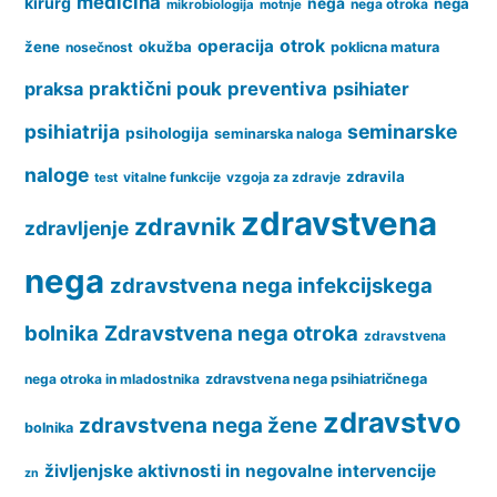
medicina
kirurg
nega
nega
nega otroka
mikrobiologija
motnje
operacija
otrok
žene
okužba
nosečnost
poklicna matura
praksa
praktični pouk
preventiva
psihiater
psihiatrija
seminarske
psihologija
seminarska naloga
naloge
zdravila
vitalne funkcije
vzgoja za zdravje
test
zdravstvena
zdravnik
zdravljenje
nega
zdravstvena nega infekcijskega
bolnika
Zdravstvena nega otroka
zdravstvena
nega otroka in mladostnika
zdravstvena nega psihiatričnega
zdravstvo
zdravstvena nega žene
bolnika
življenjske aktivnosti in negovalne intervencije
zn