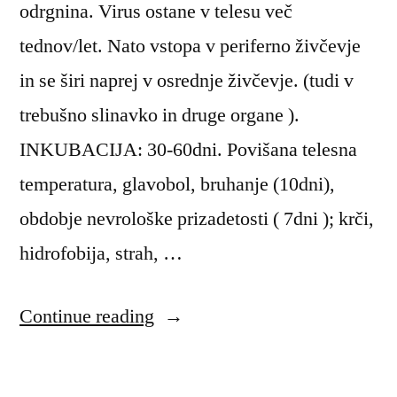
odrgnina. Virus ostane v telesu več
tednov/let. Nato vstopa v periferno živčevje
in se širi naprej v osrednje živčevje. (tudi v
trebušno slinavko in druge organe ).
INKUBACIJA: 30-60dni. Povišana telesna
temperatura, glavobol, bruhanje (10dni),
obdobje nevrološke prizadetosti ( 7dni ); krči,
hidrofobija, strah, …
“Steklina
Continue reading
(Rabies)”