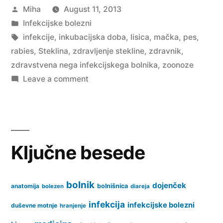
Posted
Miha
August 11, 2013
by
Posted
Infekcijske bolezni
in
Tags:
infekcije
,
inkubacijska doba
,
lisica
,
mačka
,
pes
,
rabies
,
Steklina
,
zdravljenje stekline
,
zdravnik
,
zdravstvena nega infekcijskega bolnika
,
zoonoze
on
Leave a comment
Steklina
(Rabies)
Ključne besede
bolnik
dojenček
anatomija
bolnišnica
bolezen
diareja
infekcija
infekcijske bolezni
duševne motnje
hranjenje