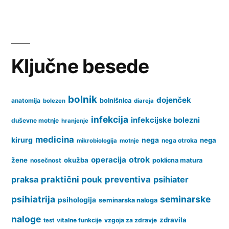
Razvoj
računalništva
skozi
zgodovino
Ključne besede
bolnik
dojenček
anatomija
bolnišnica
bolezen
diareja
infekcija
infekcijske bolezni
duševne motnje
hranjenje
medicina
kirurg
nega
nega
nega otroka
mikrobiologija
motnje
operacija
otrok
žene
okužba
nosečnost
poklicna matura
praksa
praktični pouk
preventiva
psihiater
psihiatrija
seminarske
psihologija
seminarska naloga
naloge
zdravila
vitalne funkcije
vzgoja za zdravje
test