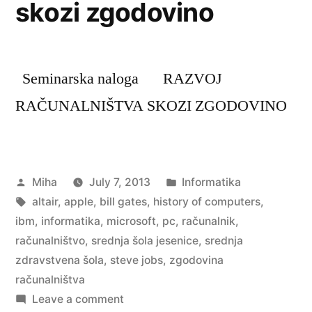
skozi zgodovino
Seminarska naloga RAZVOJ
RAČUNALNIŠTVA SKOZI ZGODOVINO
Posted
Posted
Miha
July 7, 2013
Informatika
by
Tags:
in
altair
,
apple
,
bill gates
,
history of computers
,
ibm
,
informatika
,
microsoft
,
pc
,
računalnik
,
računalništvo
,
srednja šola jesenice
,
srednja
zdravstvena šola
,
steve jobs
,
zgodovina
računalništva
on
Leave a comment