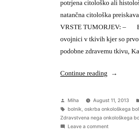
potrjena citološko ali histo
natančna citološka preiskava
VRSTE TUMORJEV: – BEN
ovojnici v tkivih kjer so prv
podobne zdravemu tkivu, K
“Zdravstve
Continue reading
nega
onkološkeg
Posted
Miha
August 11, 2013
bolnika
by
Tags:
bolnik
,
oskrba onkološkega bol
Zdravstvena nega onkološkega bo
zapiski”
on
Leave a comment
Zdravstvena