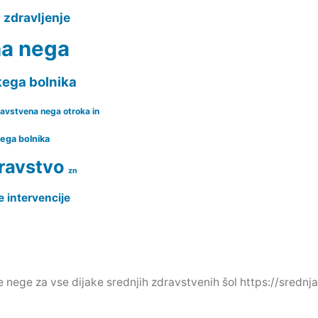
zdravljenje
a
na nega
kega bolnika
avstvena nega otroka in
nega bolnika
ravstvo
zn
e intervencije
e nege za vse dijake srednjih zdravstvenih šol https://srednj