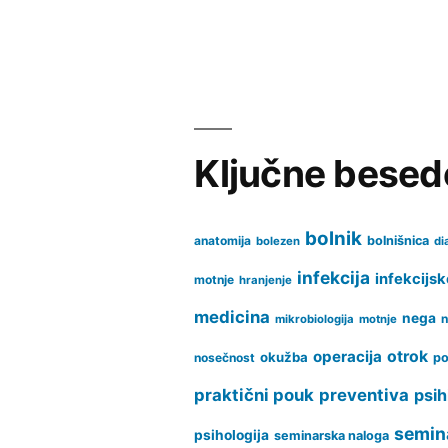
nega
onkološkega
bolnika
zapiski
Ključne besed
bolnik
anatomija
bolnišnica
bolezen
di
infekcija
infekcijsk
motnje
hranjenje
medicina
nega
n
mikrobiologija
motnje
operacija
otrok
okužba
nosečnost
po
praktični pouk
preventiva
psih
semin
psihologija
seminarska naloga