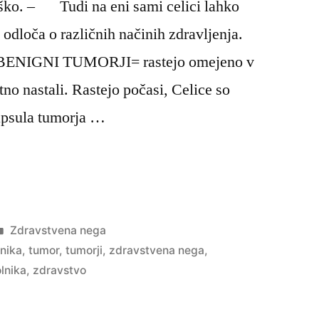
loško. – Tudi na eni sami celici lahko
 odloča o različnih načinih zdravljenja.
IGNI TUMORJI= rastejo omejeno v
otno nastali. Rastejo počasi, Celice so
apsula tumorja …
na
a
Posted
Zdravstvena nega
in
nika
,
tumor
,
tumorji
,
zdravstvena nega
,
lnika
,
zdravstvo