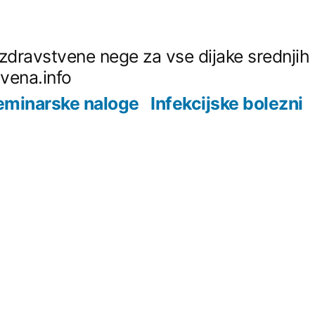
z zdravstvene nege za vse dijake srednjih
tvena.info
eminarske naloge
Infekcijske bolezni