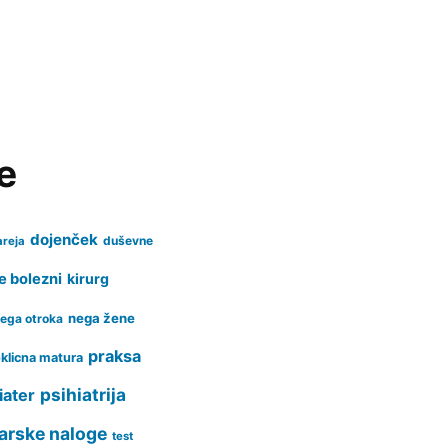
e
dojenček
duševne
areja
e bolezni
kirurg
nega žene
ega otroka
praksa
klicna matura
psihiatrija
iater
arske naloge
test