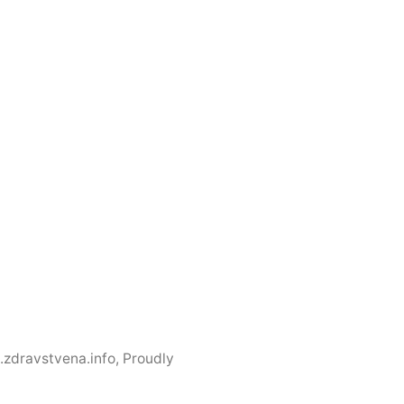
a.zdravstvena.info
,
Proudly