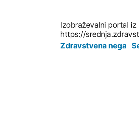
Skip
to
Izobraževalni portal i
content
https://srednja.zdravs
Zdravstvena nega
S