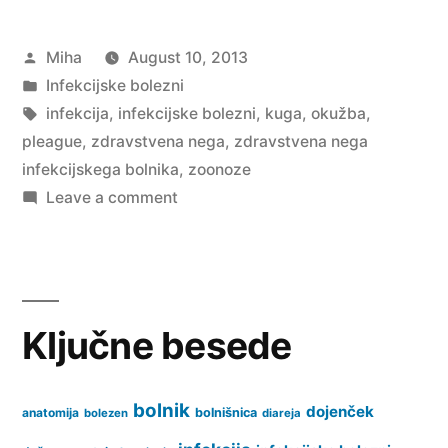
Posted
Miha
August 10, 2013
by
Posted
Infekcijske bolezni
in
Tags:
infekcija
,
infekcijske bolezni
,
kuga
,
okužba
,
pleague
,
zdravstvena nega
,
zdravstvena nega
infekcijskega bolnika
,
zoonoze
on
Leave a comment
Kuga
Ključne besede
bolnik
dojenček
anatomija
bolnišnica
bolezen
diareja