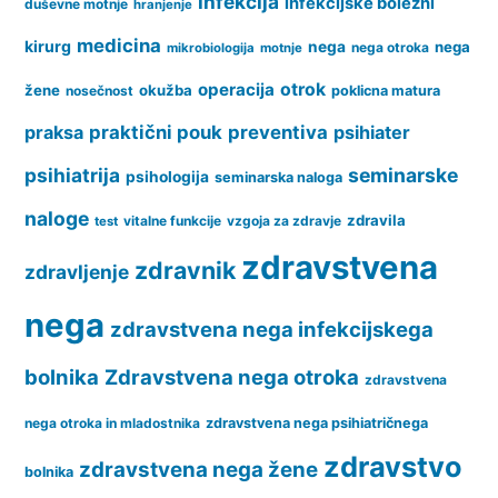
infekcija
infekcijske bolezni
duševne motnje
hranjenje
medicina
kirurg
nega
nega
nega otroka
mikrobiologija
motnje
operacija
otrok
žene
okužba
nosečnost
poklicna matura
praksa
praktični pouk
preventiva
psihiater
psihiatrija
seminarske
psihologija
seminarska naloga
naloge
zdravila
vitalne funkcije
vzgoja za zdravje
test
zdravstvena
zdravnik
zdravljenje
nega
zdravstvena nega infekcijskega
bolnika
Zdravstvena nega otroka
zdravstvena
nega otroka in mladostnika
zdravstvena nega psihiatričnega
zdravstvo
zdravstvena nega žene
bolnika