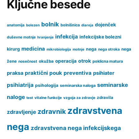
Ključne besede
obolenjih
krvi
bolnik
dojenček
anatomija
bolnišnica
bolezen
diareja
infekcija
infekcijske bolezni
duševne motnje
hranjenje
medicina
kirurg
nega
nega
nega otroka
mikrobiologija
motnje
operacija
otrok
žene
okužba
nosečnost
poklicna matura
praksa
praktični pouk
preventiva
psihiater
psihiatrija
seminarske
psihologija
seminarska naloga
naloge
zdravila
vitalne funkcije
vzgoja za zdravje
test
zdravstvena
zdravnik
zdravljenje
nega
zdravstvena nega infekcijskega