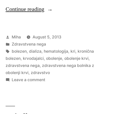
“Zdravstvena
Continue reading
nega
bolnika
Posted
Miha
August 5, 2013
pri
by
Posted
Zdravstvena nega
obolenjih
in
Tags:
bolezen
,
dializa
,
hematologija
,
kri
,
kronična
krvi”
bolezen
,
krvodajalci
,
obolenje
,
obolenje krvi
,
zdravstvena nega
,
zdravstvena nega bolnika z
obolenji krvi
,
zdravstvo
on
Leave a comment
Zdravstvena
nega
bolnika
pri