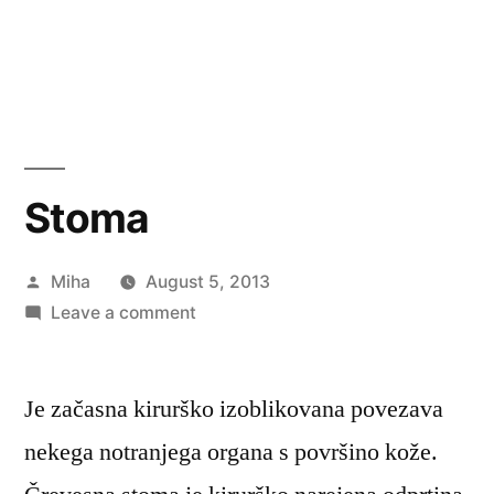
Stoma
Posted
Miha
August 5, 2013
by
on
Leave a comment
Stoma
Je začasna kirurško izoblikovana povezava
nekega notranjega organa s površino kože.