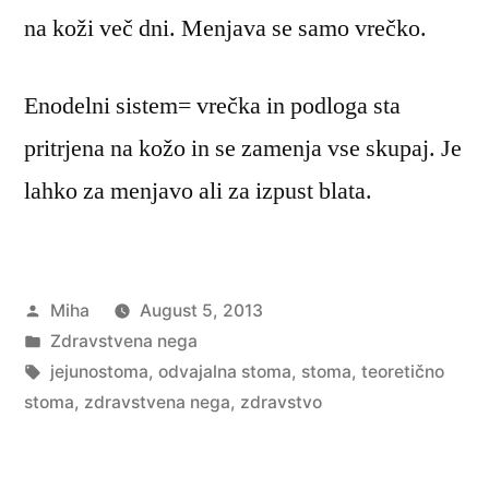
na koži več dni. Menjava se samo vrečko.
Enodelni sistem= vrečka in podloga sta
pritrjena na kožo in se zamenja vse skupaj. Je
lahko za menjavo ali za izpust blata.
Posted
Miha
August 5, 2013
by
Posted
Zdravstvena nega
in
Tags:
jejunostoma
,
odvajalna stoma
,
stoma
,
teoretično
stoma
,
zdravstvena nega
,
zdravstvo