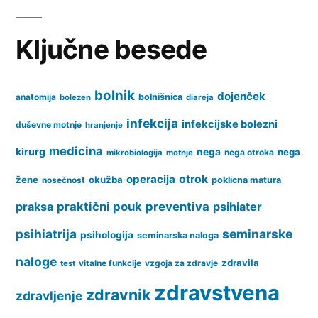
Ključne besede
bolnik
dojenček
anatomija
bolnišnica
bolezen
diareja
infekcija
infekcijske bolezni
duševne motnje
hranjenje
medicina
kirurg
nega
nega
nega otroka
mikrobiologija
motnje
operacija
otrok
žene
okužba
nosečnost
poklicna matura
praksa
praktični pouk
preventiva
psihiater
psihiatrija
seminarske
psihologija
seminarska naloga
naloge
zdravila
vitalne funkcije
vzgoja za zdravje
test
zdravstvena
zdravnik
zdravljenje