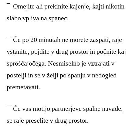
¯ Omejite ali prekinite kajenje, kajti nikotin
slabo vpliva na spanec.
¯ Če po 20 minutah ne morete zaspati, raje
vstanite, pojdite v drug prostor in počnite kaj
sproščajočega. Nesmiselno je vztrajati v
postelji in se v želji po spanju v nedogled
premetavati.
¯ Če vas motijo partnerjeve spalne navade,
se raje preselite v drug prostor.