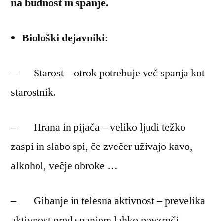
na budnost in spanje.
in
počitek
Biološki dejavniki
:
– Starost – otrok potrebuje več spanja kot
starostnik.
– Hrana in pijača – veliko ljudi težko
zaspi in slabo spi, če zvečer uživajo kavo,
alkohol, večje obroke …
– Gibanje in telesna aktivnost – prevelika
aktivnost pred spanjem lahko povzroči