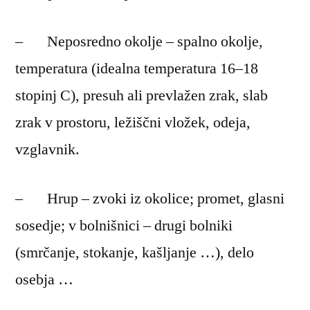
– Neposredno okolje – spalno okolje,
temperatura (idealna temperatura 16–18
stopinj C), presuh ali prevlažen zrak, slab
zrak v prostoru, ležiščni vložek, odeja,
vzglavnik.
– Hrup – zvoki iz okolice; promet, glasni
sosedje; v bolnišnici – drugi bolniki
(smrčanje, stokanje, kašljanje …), delo
osebja …