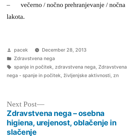
– večerno / nočno prehranjevanje / nočna
lakota.
Posted
pacek
December 28, 2013
by
Posted
Zdravstvena nega
in
Tags:
spanje in počitek
,
zdravstvena nega
,
Zdravstvena
nega - spanje in počitek
,
življenjske aktivnosti
,
zn
Next
Next Post
post:
Zdravstvena nega – osebna
Post
higiena, urejenost, oblačenje in
navigation
slačenje