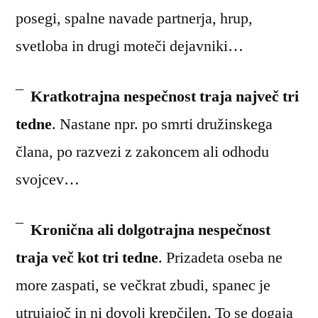
posegi, spalne navade partnerja, hrup,
svetloba in drugi moteči dejavniki…
¯
Kratkotrajna nespečnost traja največ tri
tedne
. Nastane npr. po smrti družinskega
člana, po razvezi z zakoncem ali odhodu
svojcev…
¯
Kronična ali dolgotrajna nespečnost
traja več kot tri tedne
. Prizadeta oseba ne
more zaspati, se večkrat zbudi, spanec je
utrujajoč in ni dovolj krepčilen. To se dogaja