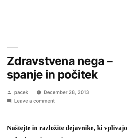
Zdravstvena nega –
spanje in počitek
Posted
pacek
December 28, 2013
by
on
Leave a comment
Zdravstvena
nega
Naštejte in razložite dejavnike, ki vplivajo
–
spanje