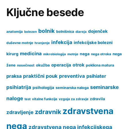
Ključne besede
bolnik
dojenček
anatomija
bolnišnica
bolezen
diareja
infekcija
infekcijske bolezni
duševne motnje
hranjenje
medicina
kirurg
nega
nega
nega otroka
mikrobiologija
motnje
operacija
otrok
žene
okužba
nosečnost
poklicna matura
praksa
praktični pouk
preventiva
psihiater
psihiatrija
seminarske
psihologija
seminarska naloga
naloge
zdravila
vitalne funkcije
vzgoja za zdravje
test
zdravstvena
zdravnik
zdravljenje
nega
zdravstvena nega infekcijskega