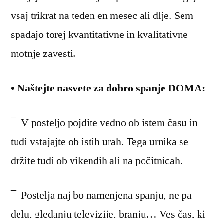
vsaj trikrat na teden en mesec ali dlje. Sem
spadajo torej kvantitativne in kvalitativne
motnje zavesti.
• Naštejte nasvete za dobro spanje DOMA:
¯ V posteljo pojdite vedno ob istem času in
tudi vstajajte ob istih urah. Tega urnika se
držite tudi ob vikendih ali na počitnicah.
¯ Postelja naj bo namenjena spanju, ne pa
delu, gledanju televizije, branju… Ves čas, ki