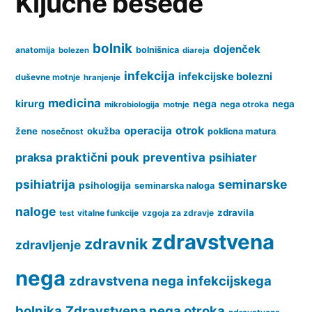
Ključne besede
bolnik
dojenček
anatomija
bolnišnica
bolezen
diareja
infekcija
infekcijske bolezni
duševne motnje
hranjenje
medicina
kirurg
nega
nega
nega otroka
mikrobiologija
motnje
operacija
otrok
žene
okužba
nosečnost
poklicna matura
praksa
praktični pouk
preventiva
psihiater
psihiatrija
seminarske
psihologija
seminarska naloga
naloge
zdravila
vitalne funkcije
vzgoja za zdravje
test
zdravstvena
zdravnik
zdravljenje
nega
zdravstvena nega infekcijskega
bolnika
Zdravstvena nega otroka