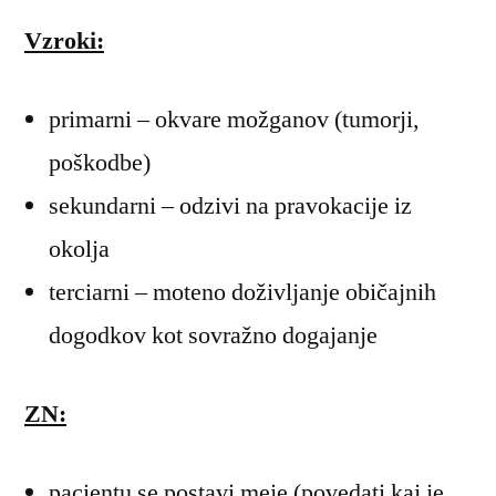
Vzroki:
primarni – okvare možganov (tumorji,
poškodbe)
sekundarni – odzivi na pravokacije iz
okolja
terciarni – moteno doživljanje običajnih
dogodkov kot sovražno dogajanje
ZN:
pacientu se postavi meje (povedati kaj je