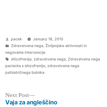
Posted
pacek
January 18, 2015
by
Posted
Zdravstvena nega
,
Življenjske aktivnosti in
in
negovalne intervencije
Tags:
shizofrenija
,
zdravstvena nega
,
Zdravstvena nega
pacienta s shizofrenijo
,
zdravstvena nega
psihiatričnega bolnika
Next
Next Post
post:
Vaja za angleščino