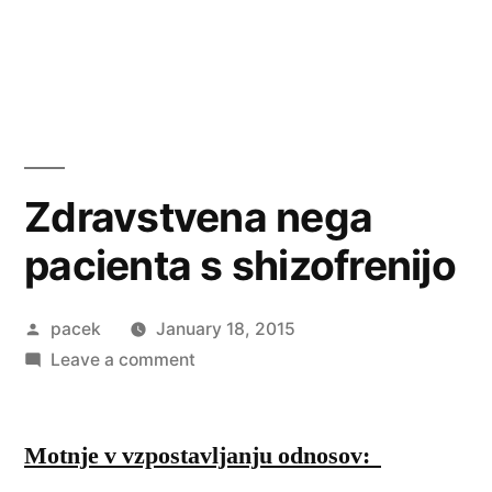
Zdravstvena nega
pacienta s shizofrenijo
Posted
pacek
January 18, 2015
by
on
Leave a comment
Zdravstvena
nega
Motnje v vzpostavljanju odnosov:
pacienta
s