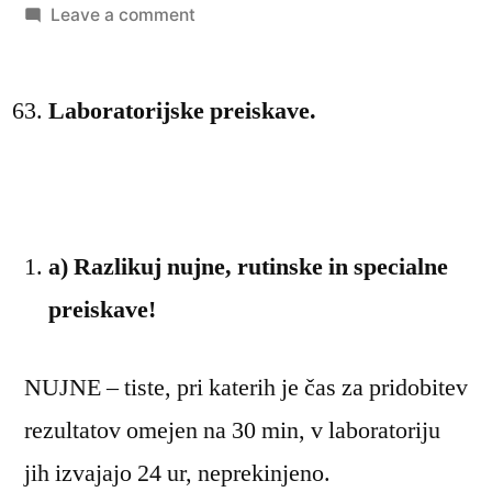
by
on
Leave a comment
Zdravstvena
nega
Laboratorijske preiskave.
3.
letnik
zapiski
a) Razlikuj nujne, rutinske in specialne
preiskave!
NUJNE – tiste, pri katerih je čas za pridobitev
rezultatov omejen na 30 min, v laboratoriju
jih izvajajo 24 ur, neprekinjeno.