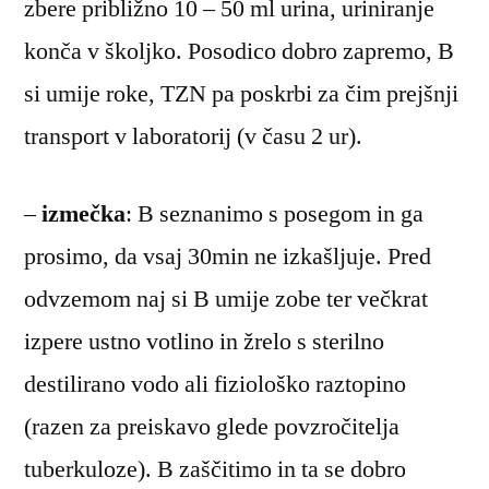
zbere približno 10 – 50 ml urina, uriniranje
konča v školjko. Posodico dobro zapremo, B
si umije roke, TZN pa poskrbi za čim prejšnji
transport v laboratorij (v času 2 ur).
–
izmečka
: B seznanimo s posegom in ga
prosimo, da vsaj 30min ne izkašljuje. Pred
odvzemom naj si B umije zobe ter večkrat
izpere ustno votlino in žrelo s sterilno
destilirano vodo ali fiziološko raztopino
(razen za preiskavo glede povzročitelja
tuberkuloze). B zaščitimo in ta se dobro