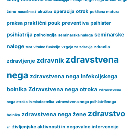
operacija
otrok
žene
okužba
nosečnost
poklicna matura
praksa
praktični pouk
preventiva
psihiater
psihiatrija
seminarske
psihologija
seminarska naloga
naloge
zdravila
vitalne funkcije
vzgoja za zdravje
test
zdravstvena
zdravnik
zdravljenje
nega
zdravstvena nega infekcijskega
bolnika
Zdravstvena nega otroka
zdravstvena
nega otroka in mladostnika
zdravstvena nega psihiatričnega
zdravstvo
zdravstvena nega žene
bolnika
življenjske aktivnosti in negovalne intervencije
zn