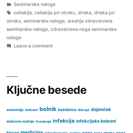
by
Posted
Seminarske naloge
in
Tags:
celiakija
,
celiakija pri otroku
,
driska
,
driska pri
otroku
,
seminarske naloge
,
srednja zdravstvena
seminarske naloge
,
zdravstvena nega seminarske
naloge
on
Leave a comment
Zdravstvena
nega
otroka
z
Ključne besede
celiakijo
in
drisko
bolnik
dojenček
anatomija
bolnišnica
bolezen
diareja
infekcija
infekcijske bolezni
duševne motnje
hranjenje
medicina
kirurg
nega
nega
nega otroka
mikrobiologija
motnje