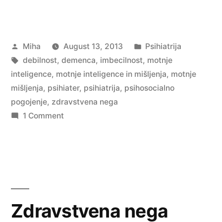
inteligence
in
Posted
Posted
Miha
August 13, 2013
Psihiatrija
motnje
by
Tags:
in
debilnost
,
demenca
,
imbecilnost
,
motnje
mišljenja”
inteligence
,
motnje inteligence in mišljenja
,
motnje
mišljenja
,
psihiater
,
psihiatrija
,
psihosocialno
pogojenje
,
zdravstvena nega
on
1 Comment
Motnje
inteligence
in
motnje
mišljenja
Zdravstvena nega