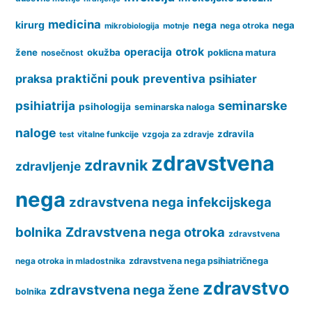
medicina
kirurg
nega
nega
nega otroka
mikrobiologija
motnje
operacija
otrok
žene
okužba
nosečnost
poklicna matura
praksa
praktični pouk
preventiva
psihiater
psihiatrija
seminarske
psihologija
seminarska naloga
naloge
zdravila
vitalne funkcije
vzgoja za zdravje
test
zdravstvena
zdravnik
zdravljenje
nega
zdravstvena nega infekcijskega
bolnika
Zdravstvena nega otroka
zdravstvena
nega otroka in mladostnika
zdravstvena nega psihiatričnega
zdravstvo
zdravstvena nega žene
bolnika