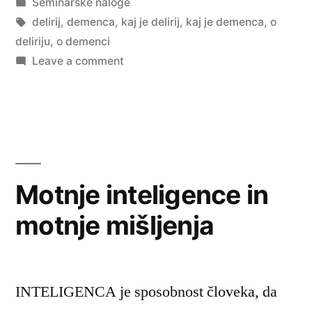
by
Posted
Seminarske naloge
in
Tags:
delirij
,
demenca
,
kaj je delirij
,
kaj je demenca
,
o
deliriju
,
o demenci
on
Leave a comment
Demenca
in
delirij
Motnje inteligence in
motnje mišljenja
INTELIGENCA je sposobnost človeka, da