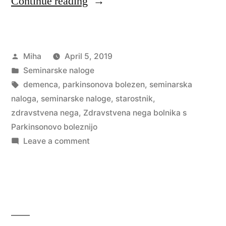
“Zdravstvena
Continue reading
nega
bolnika
Posted
Miha
April 5, 2019
s
by
Posted
Seminarske naloge
Parkinsonovo
in
Tags:
demenca
,
parkinsonova bolezen
,
seminarska
boleznijo”
naloga
,
seminarske naloge
,
starostnik
,
zdravstvena nega
,
Zdravstvena nega bolnika s
Parkinsonovo boleznijo
on
Leave a comment
Zdravstvena
nega
bolnika
s
Parkinsonovo
boleznijo