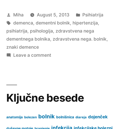
Posted
Posted
Miha
August 5, 2013
Psihiatrija
by
Tags:
in
demenca
,
dementni bolnik
,
hipertenzija
,
psihiatrija
,
psihologija
,
zdravstvena nega
dementnega bolnika
,
zdravstvena nega. bolnik
,
znaki demence
on
Leave a comment
Zdravstvena
nega
dementnega
bolnika
Ključne besede
bolnik
dojenček
anatomija
bolnišnica
bolezen
diareja
infekcija
infekcijske bolezni
duševne motnje
hranjenje