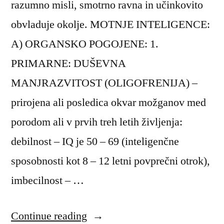
razumno misli, smotrno ravna in učinkovito
obvladuje okolje. MOTNJE INTELIGENCE:
A) ORGANSKO POGOJENE: 1.
PRIMARNE: DUŠEVNA
MANJRAZVITOST (OLIGOFRENIJA) –
prirojena ali posledica okvar možganov med
porodom ali v prvih treh letih življenja:
debilnost – IQ je 50 – 69 (inteligenčne
sposobnosti kot 8 – 12 letni povprečni otrok),
imbecilnost – …
“Motnje
Continue reading