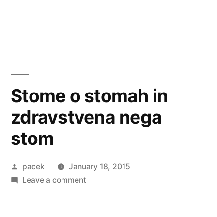
Stome o stomah in
zdravstvena nega
stom
Posted
pacek
January 18, 2015
by
on
Leave a comment
Stome
o