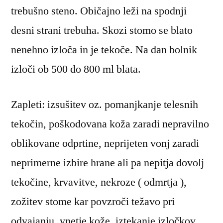
trebušno steno. Običajno leži na spodnji
desni strani trebuha. Skozi stomo se blato
nenehno izloča in je tekoče. Na dan bolnik
izloči ob 500 do 800 ml blata.
Zapleti: izsušitev oz. pomanjkanje telesnih
tekočin, poškodovana koža zaradi nepravilno
oblikovane odprtine, neprijeten vonj zaradi
neprimerne izbire hrane ali pa nepitja dovolj
tekočine, krvavitve, nekroze ( odmrtja ),
zožitev stome kar povzroči težavo pri
odvajanju, vnetje kože, iztekanje izločkov.