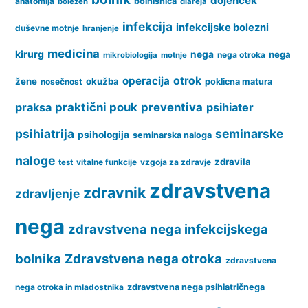
dojenček
anatomija
bolnišnica
bolezen
diareja
infekcija
infekcijske bolezni
duševne motnje
hranjenje
medicina
kirurg
nega
nega
nega otroka
mikrobiologija
motnje
operacija
otrok
žene
okužba
nosečnost
poklicna matura
praksa
praktični pouk
preventiva
psihiater
psihiatrija
seminarske
psihologija
seminarska naloga
naloge
zdravila
vitalne funkcije
vzgoja za zdravje
test
zdravstvena
zdravnik
zdravljenje
nega
zdravstvena nega infekcijskega
bolnika
Zdravstvena nega otroka
zdravstvena
nega otroka in mladostnika
zdravstvena nega psihiatričnega