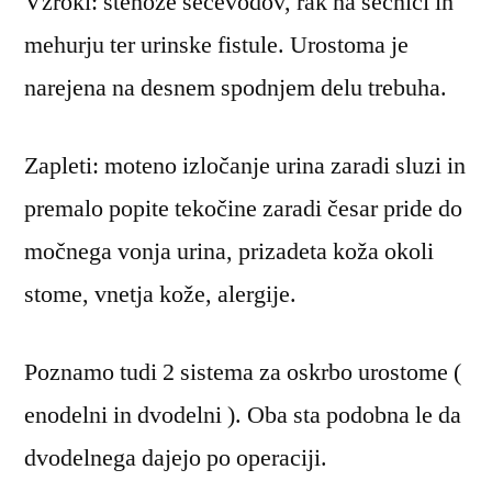
Vzroki: stenoze sečevodov, rak na sečnici in
mehurju ter urinske fistule. Urostoma je
narejena na desnem spodnjem delu trebuha.
Zapleti: moteno izločanje urina zaradi sluzi in
premalo popite tekočine zaradi česar pride do
močnega vonja urina, prizadeta koža okoli
stome, vnetja kože, alergije.
Poznamo tudi 2 sistema za oskrbo urostome (
enodelni in dvodelni ). Oba sta podobna le da
dvodelnega dajejo po operaciji.