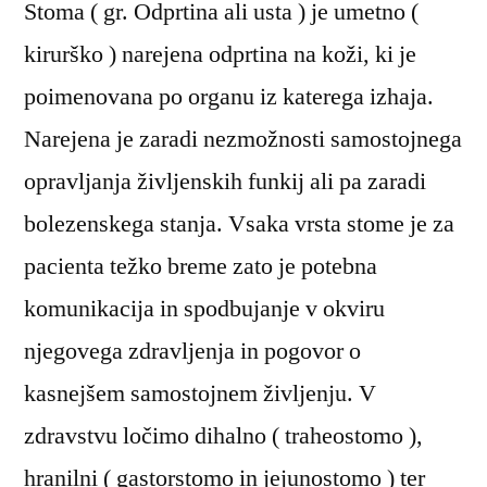
Stoma ( gr. Odprtina ali usta ) je umetno (
stomah
in
kirurško ) narejena odprtina na koži, ki je
zdravstvena
poimenovana po organu iz katerega izhaja.
nega
stom
Narejena je zaradi nezmožnosti samostojnega
opravljanja življenskih funkij ali pa zaradi
bolezenskega stanja. Vsaka vrsta stome je za
pacienta težko breme zato je potebna
komunikacija in spodbujanje v okviru
njegovega zdravljenja in pogovor o
kasnejšem samostojnem življenju. V
zdravstvu ločimo dihalno ( traheostomo ),
hranilni ( gastorstomo in jejunostomo ) ter