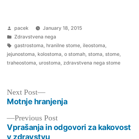
Posted
pacek
January 18, 2015
by
Posted
Zdravstvena nega
in
Tags:
gastrostoma
,
hranilne stome
,
ileostoma
,
jejunostoma
,
kolostoma
,
o stomah
,
stoma
,
stome
,
traheostoma
,
urostoma
,
zdravstvena nega stome
Next
Next Post
post:
Motnje hranjenja
Post
Previous
Previous Post
navigation
post:
Vprašanja in odgovori za kakovost
v zdravstvu