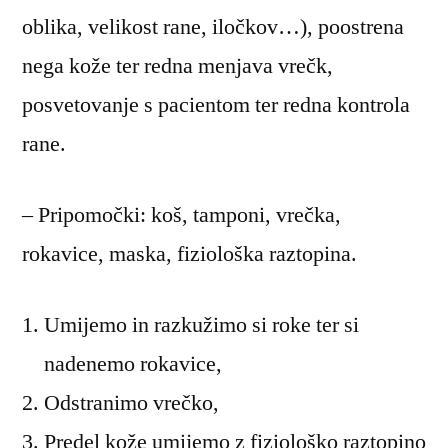
oblika, velikost rane, iločkov…), poostrena
nega kože ter redna menjava vrečk,
posvetovanje s pacientom ter redna kontrola
rane.
– Pripomočki: koš, tamponi, vrečka,
rokavice, maska, fiziološka raztopina.
Umijemo in razkužimo si roke ter si
nadenemo rokavice,
Odstranimo vrečko,
Predel kože umijemo z fiziološko raztopino