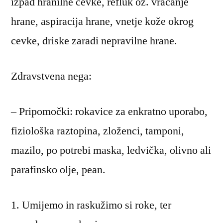
izpad hranilne cevke, refluk oz. vračanje
hrane, aspiracija hrane, vnetje kože okrog
cevke, driske zaradi nepravilne hrane.
Zdravstvena nega:
– Pripomočki: rokavice za enkratno uporabo,
fiziološka raztopina, zloženci, tamponi,
mazilo, po potrebi maska, ledvička, olivno ali
parafinsko olje, pean.
Umijemo in raskužimo si roke, ter