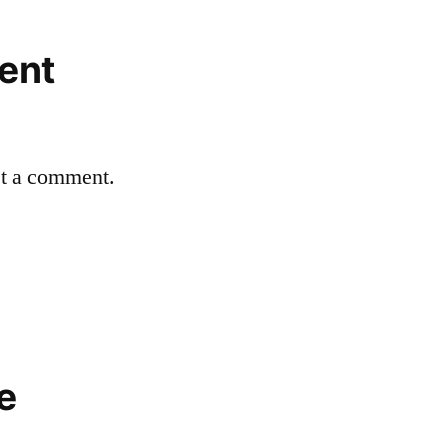
ent
st a comment.
e