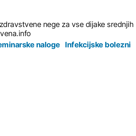
z zdravstvene nege za vse dijake srednjih
tvena.info
eminarske naloge
Infekcijske bolezni