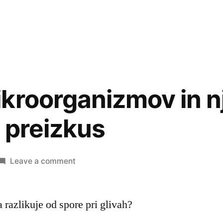
kroorganizmov in n
i preizkus
on
Leave a comment
Skupine
mikroorganizmov
 razlikuje od spore pri glivah?
in
njihove