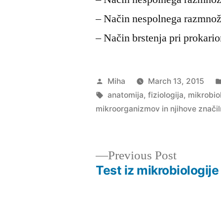
– Način nespolnega razmnože
– Način brstenja pri prokario
Posted
Miha
March 13, 2015
by
Tags:
anatomija
,
fiziologija
,
mikrobio
mikroorganizmov in njihove značil
Previous
Previous Post
post:
Test iz mikrobiologije
Post
navigation