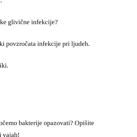
.
e glivične infekcije?
ki povzročata infekcije pri ljudeh.
iki.
hočemo bakterije opazovati? Opišite
i vajah!