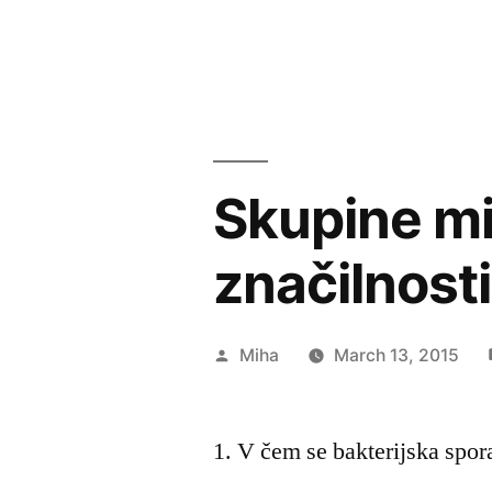
Skupine mi
značilnost
Posted
Miha
March 13, 2015
by
1. V čem se bakterijska spora