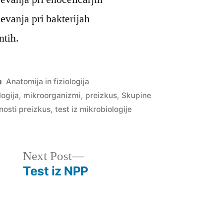
vanja pri bakterijah
ntih.
Posted
Anatomija in fiziologija
in
logija
,
mikroorganizmi
,
preizkus
,
Skupine
nosti preizkus
,
test iz mikrobiologije
Next
Next Post
post:
Test iz NPP