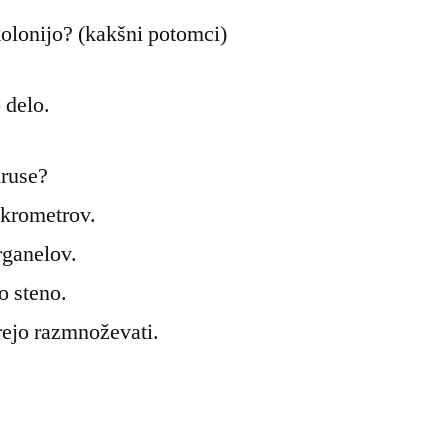
značilnosti
 kolonijo? (kakšni potomci)
preizkus
 delo.
iruse?
ikrometrov.
rganelov.
o steno.
rejo razmnoževati.