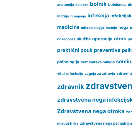
bolnik
anatomija
bolnišnica
bolezen
di
infekcija
infekcijsk
motnje
hranjenje
medicina
nega
n
mikrobiologija
motnje
operacija
otrok
okužba
nosečnost
po
praktični pouk
preventiva
psih
semin
psihologija
seminarska naloga
zdravil
vitalne funkcije
vzgoja za zdravje
zdravstve
zdravnik
zdravstvena nega infekcijs
Zdravstvena nega otroka
zdr
mladostnika
zdravstvena nega psihiatrič