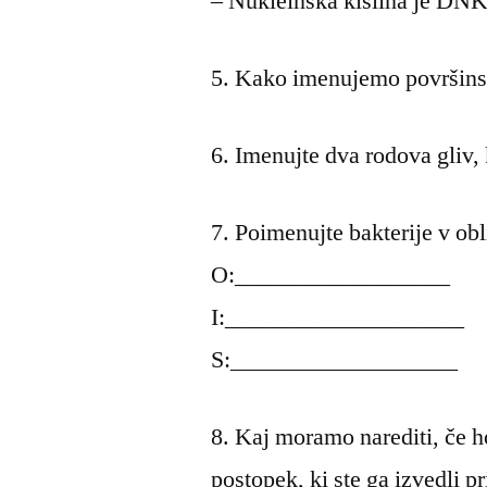
– Nukleinska kislina je DNK
5. Kako imenujemo površinsk
6. Imenujte dva rodova gliv, 
7. Poimenujte bakterije v obl
O:__________________
I:____________________
S:___________________
8. Kaj moramo narediti, če 
postopek, ki ste ga izvedli pr