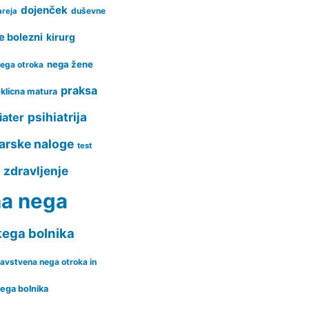
dojenček
duševne
areja
e bolezni
kirurg
nega žene
ega otroka
praksa
klicna matura
psihiatrija
iater
arske naloge
test
zdravljenje
a
na nega
kega bolnika
avstvena nega otroka in
nega bolnika