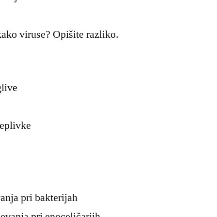
kako viruse? Opišite razliko.
glive
ceplivke
nja pri bakterijah
vanja pri enoceličarjih