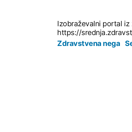
Skip
to
Izobraževalni portal i
content
https://srednja.zdravs
Zdravstvena nega
S