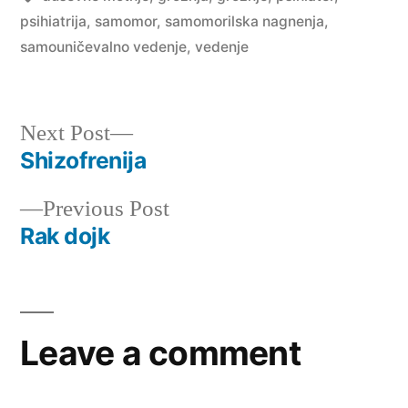
psihiatrija
,
samomor
,
samomorilska nagnenja
,
samouničevalno vedenje
,
vedenje
Next
Next Post
post:
Shizofrenija
Post
Previous
Previous Post
navigation
post:
Rak dojk
Leave a comment