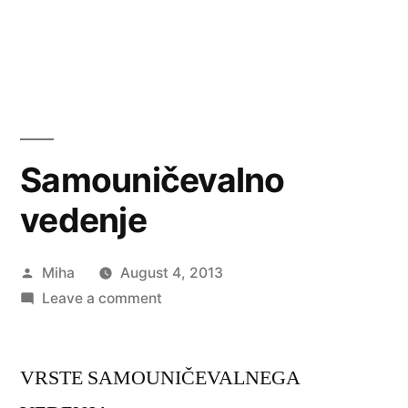
Samouničevalno
vedenje
Posted
Miha
August 4, 2013
by
on
Leave a comment
Samouničevalno
vedenje
VRSTE SAMOUNIČEVALNEGA