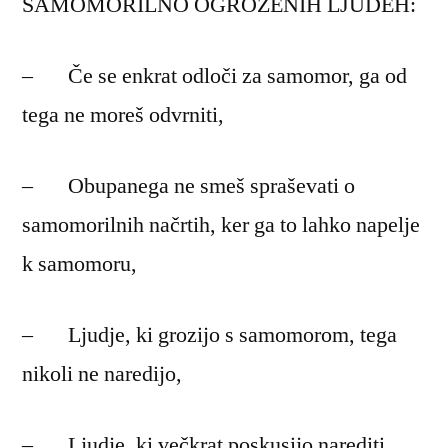
SAMOMORILNO OGROŽENIH LJUDEH:
– Če se enkrat odloči za samomor, ga od
tega ne moreš odvrniti,
– Obupanega ne smeš spraševati o
samomorilnih načrtih, ker ga to lahko napelje
k samomoru,
– Ljudje, ki grozijo s samomorom, tega
nikoli ne naredijo,
– Ljudje, ki večkrat poskusijo narediti