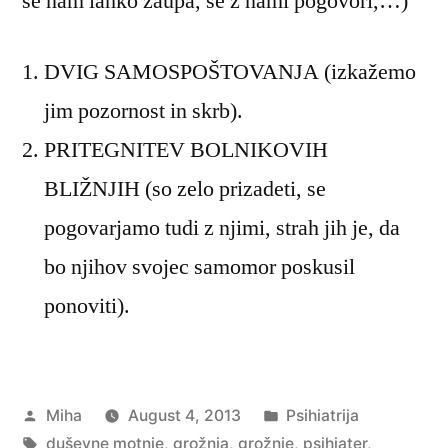
se nam lahko zaupa, se z nami pogovori,…)
DVIG SAMOSPOŠTOVANJA (izkažemo
jim pozornost in skrb).
PRITEGNITEV BOLNIKOVIH
BLIŽNJIH (so zelo prizadeti, se
pogovarjamo tudi z njimi, strah jih je, da
bo njihov svojec samomor poskusil
ponoviti).
Posted
Posted
Miha
August 4, 2013
Psihiatrija
by
Tags:
in
duševne motnje
,
grožnja
,
grožnje
,
psihiater
,