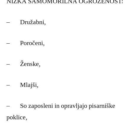
NIZKA SAMOMORILNA OGROŽENOST:
– Družabni,
– Poročeni,
– Ženske,
– Mlajši,
– So zaposleni in opravljajo pisarniške
poklice,