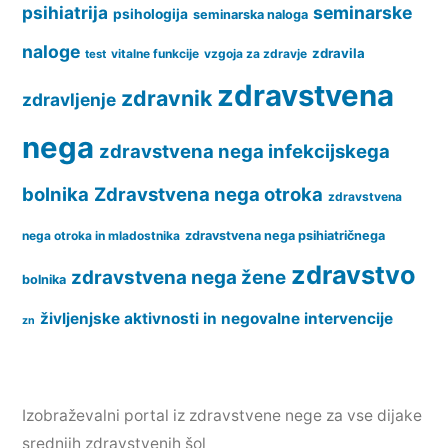
psihiatrija
seminarske
psihologija
seminarska naloga
naloge
zdravila
vitalne funkcije
vzgoja za zdravje
test
zdravstvena
zdravnik
zdravljenje
nega
zdravstvena nega infekcijskega
bolnika
Zdravstvena nega otroka
zdravstvena
nega otroka in mladostnika
zdravstvena nega psihiatričnega
zdravstvo
zdravstvena nega žene
bolnika
življenjske aktivnosti in negovalne intervencije
zn
Izobraževalni portal iz zdravstvene nege za vse dijake
srednjih zdravstvenih šol