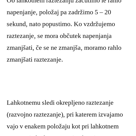
Ob lahkotnem raztezanju začutimo le rahlo
napenjanje, položaj pa zadržimo 5 – 20
sekund, nato popustimo. Ko vzdržujemo
raztezanje, se mora občutek napenjanja
zmanjšati, če se ne zmanjša, moramo rahlo
zmanjšati raztezanje.
Lahkotnemu sledi okrepljeno raztezanje
(razvojno raztezanje), pri katerem izvajamo
vajo v enakem položaju kot pri lahkotnem