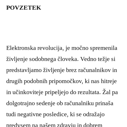
POVZETEK
pri
upora
račun
Elektronska revolucija, je močno spremenila
življenje sodobnega človeka. Vedno težje si
predstavljamo življenje brez računalnikov in
drugih podobnih pripomočkov, ki nas hitreje
in učinkoviteje pripeljejo do rezultata. Žal pa
dolgotrajno sedenje ob računalniku prinaša
tudi negativne posledice, ki se odražajo
predvsem na našem zdravju in dobrem