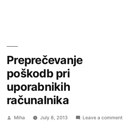
Preprečevanje
poškodb pri
uporabnikih
računalnika
Posted
on
Miha
July 8, 2013
Leave a comment
by
Prepr
pošk