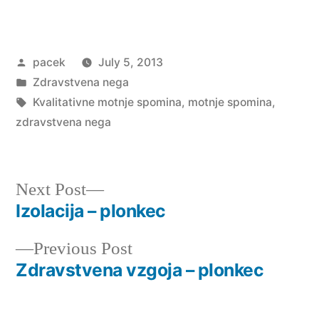
Posted
pacek
July 5, 2013
by
Posted
Zdravstvena nega
in
Tags:
Kvalitativne motnje spomina
,
motnje spomina
,
zdravstvena nega
Next
Next Post
post:
Izolacija – plonkec
Post
Previous
Previous Post
navigation
post:
Zdravstvena vzgoja – plonkec