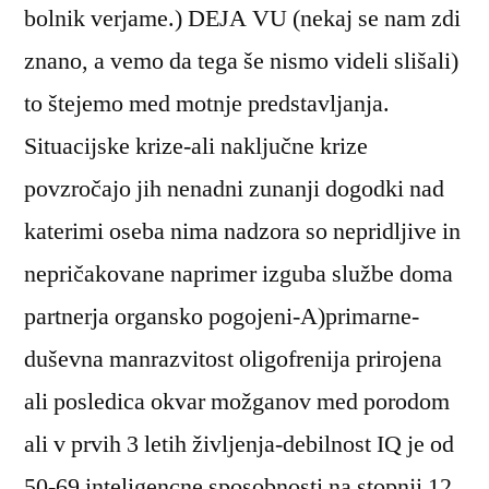
bolnik verjame.) DEJA VU (nekaj se nam zdi
znano, a vemo da tega še nismo videli slišali)
to štejemo med motnje predstavljanja.
Situacijske krize-ali naključne krize
povzročajo jih nenadni zunanji dogodki nad
katerimi oseba nima nadzora so nepridljive in
nepričakovane naprimer izguba službe doma
partnerja organsko pogojeni-A)primarne-
duševna manrazvitost oligofrenija prirojena
ali posledica okvar možganov med porodom
ali v prvih 3 letih življenja-debilnost IQ je od
50-69 inteligencne sposobnosti na stopnji 12