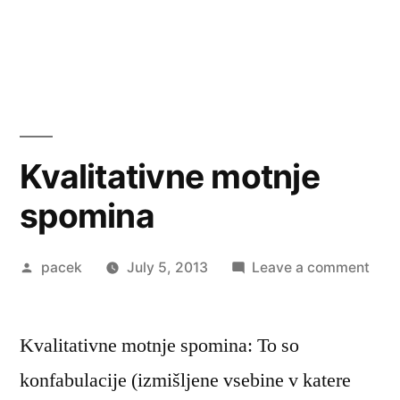
Kvalitativne motnje
spomina
Posted
on
pacek
July 5, 2013
Leave a comment
by
Kval
motn
Kvalitativne motnje spomina: To so
spo
konfabulacije (izmišljene vsebine v katere