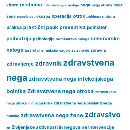
medicina
kirurg
nega
nega
nega otroka
mikrobiologija
motnje
operacija
otrok
žene
okužba
nosečnost
poklicna matura
praksa
praktični pouk
preventiva
psihiater
psihiatrija
seminarske
psihologija
seminarska naloga
naloge
zdravila
vitalne funkcije
vzgoja za zdravje
test
zdravstvena
zdravnik
zdravljenje
nega
zdravstvena nega infekcijskega
bolnika
Zdravstvena nega otroka
zdravstvena
nega otroka in mladostnika
zdravstvena nega psihiatričnega
zdravstvo
zdravstvena nega žene
bolnika
življenjske aktivnosti in negovalne intervencije
zn