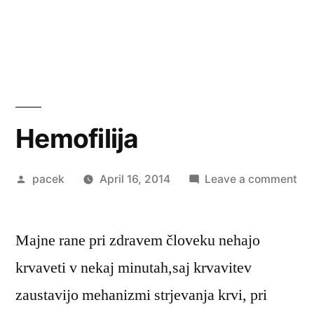
Hemofilija
Posted
on
pacek
April 16, 2014
Leave a comment
by
Hem
Majne rane pri zdravem človeku nehajo
krvaveti v nekaj minutah,saj krvavitev
zaustavijo mehanizmi strjevanja krvi, pri