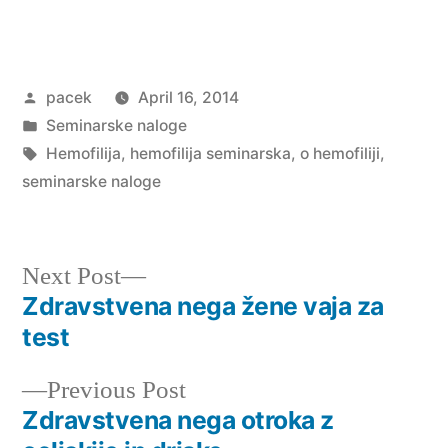
Posted
pacek
April 16, 2014
by
Posted
Seminarske naloge
in
Tags:
Hemofilija
,
hemofilija seminarska
,
o hemofiliji
,
seminarske naloge
Next
Next Post
post:
Zdravstvena nega žene vaja za
Post
test
navigation
Previous
Previous Post
post:
Zdravstvena nega otroka z