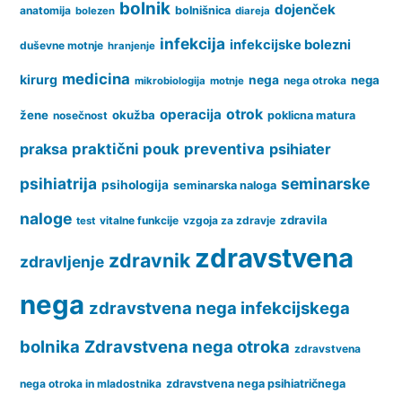
bolnik
dojenček
anatomija
bolnišnica
bolezen
diareja
infekcija
infekcijske bolezni
duševne motnje
hranjenje
medicina
kirurg
nega
nega
nega otroka
mikrobiologija
motnje
operacija
otrok
žene
okužba
nosečnost
poklicna matura
praksa
praktični pouk
preventiva
psihiater
psihiatrija
seminarske
psihologija
seminarska naloga
naloge
zdravila
vitalne funkcije
vzgoja za zdravje
test
zdravstvena
zdravnik
zdravljenje
nega
zdravstvena nega infekcijskega
bolnika
Zdravstvena nega otroka
zdravstvena
nega otroka in mladostnika
zdravstvena nega psihiatričnega