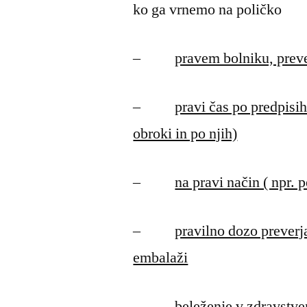
ko ga vrnemo na poličko
–
pravem bolniku, preve
–
pravi čas po predpisih 
obroki in po njih)
–
na pravi način ( npr. p
–
pravilno dozo preverj
embalaži
–
beleženje v zdravstv