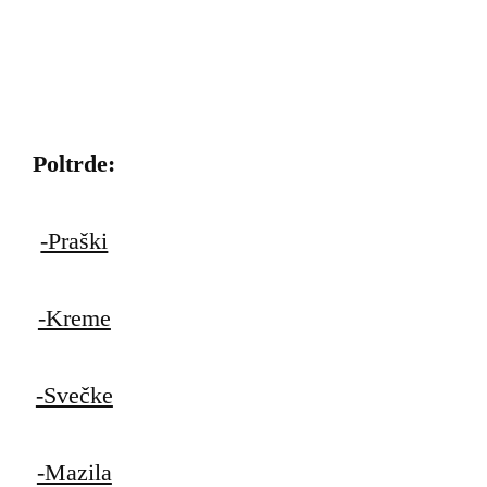
Poltrde:
-Praški
-Kreme
-Svečke
-Mazila