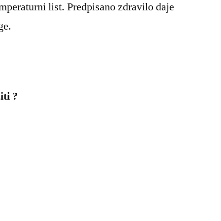
emperaturni list. Predpisano zdravilo daje
ge.
ti ?