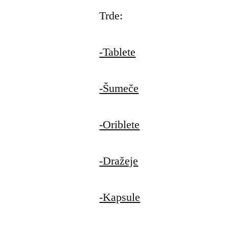
Trde:
-Tablete
-Šumeče
-Oriblete
-Dražeje
-Kapsule