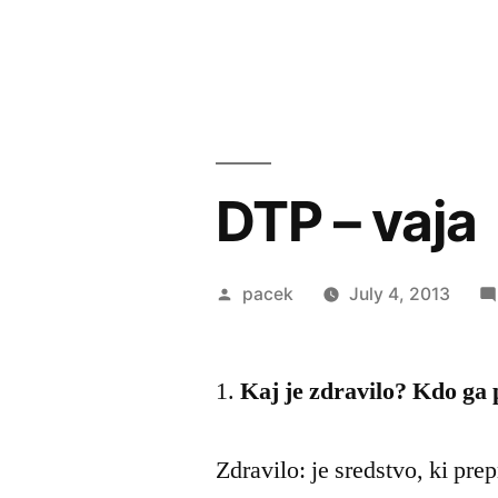
DTP – vaja
Posted
pacek
July 4, 2013
by
1.
Kaj je zdravilo? Kdo ga 
Zdravilo: je sredstvo, ki pre