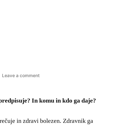
on
Leave a comment
DTP
–
predpisuje? In komu in kdo ga daje?
vaja
prečuje in zdravi bolezen. Zdravnik ga