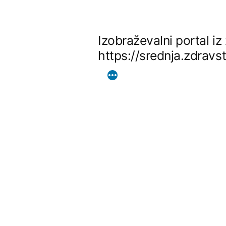
Skip
to
Izobraževalni portal i
content
https://srednja.zdravs