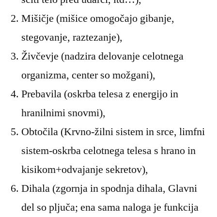
Mišičje (mišice omogočajo gibanje,
stegovanje, raztezanje),
Živčevje (nadzira delovanje celotnega
organizma, center so možgani),
Prebavila (oskrba telesa z energijo in
hranilnimi snovmi),
Obtočila (Krvno-žilni sistem in srce, limfni
sistem-oskrba celotnega telesa s hrano in
kisikom+odvajanje sekretov),
Dihala (zgornja in spodnja dihala, Glavni
del so pljuča; ena sama naloga je funkcija