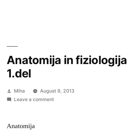
Anatomija in fiziologija
1.del
Posted
Miha
August 9, 2013
by
on
Leave a comment
Anatomija
in
Anatomija
fiziologija
1.del