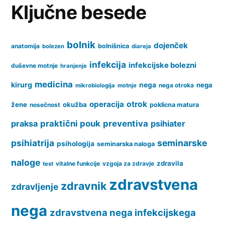
Ključne besede
bolnik
dojenček
anatomija
bolnišnica
bolezen
diareja
infekcija
infekcijske bolezni
duševne motnje
hranjenje
medicina
kirurg
nega
nega
nega otroka
mikrobiologija
motnje
operacija
otrok
žene
okužba
nosečnost
poklicna matura
praksa
praktični pouk
preventiva
psihiater
psihiatrija
seminarske
psihologija
seminarska naloga
naloge
zdravila
vitalne funkcije
vzgoja za zdravje
test
zdravstvena
zdravnik
zdravljenje
nega
zdravstvena nega infekcijskega