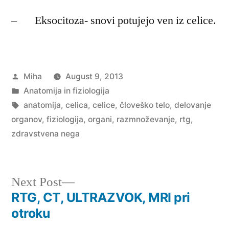
– Eksocitoza- snovi potujejo ven iz celice.
Posted
Miha
August 9, 2013
by
Posted
Anatomija in fiziologija
in
Tags:
anatomija
,
celica
,
celice
,
človeško telo
,
delovanje
organov
,
fiziologija
,
organi
,
razmnoževanje
,
rtg
,
zdravstvena nega
Next
Next Post
post:
RTG, CT, ULTRAZVOK, MRI pri
Post
otroku