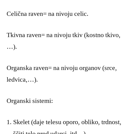
Celična raven= na nivoju celic.
Tkivna raven= na nivoju tkiv (kostno tkivo,
…).
Organska raven= na nivoju organov (srce,
ledvica,…).
Organski sistemi:
Skelet (daje telesu oporo, obliko, trdnost,
ščiti telo pred udarci, itd…),